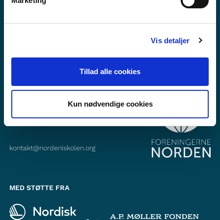
Marketing
Abonner på vårt nyhetsbrev
Følg oss på Facebook
Vis detaljer
Følg oss på Instagram
Tillad alle cookies
KONTAKT
Foreningerne Nordens Forbund
Kun nødvendige cookies
Vandkunsten 12
1467
København K
kontakt@nordeniskolen.org
MED STØTTE FRA