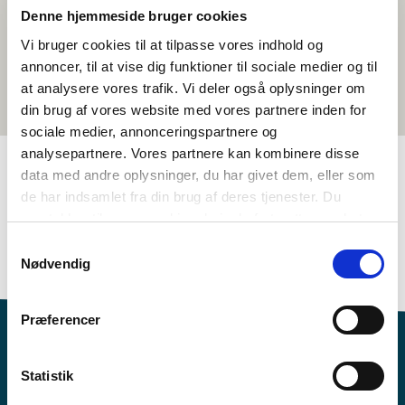
Denne hjemmeside bruger cookies
Vi bruger cookies til at tilpasse vores indhold og
annoncer, til at vise dig funktioner til sociale medier og til
at analysere vores trafik. Vi deler også oplysninger om
din brug af vores website med vores partnere inden for
sociale medier, annonceringspartnere og
analysepartnere. Vores partnere kan kombinere disse
data med andre oplysninger, du har givet dem, eller som
de har indsamlet fra din brug af deres tjenester. Du
TAGS
samtykker til vores cookies, hvis du fortsætter med at
4.-5. klasse
6.-7. klasse
Språk
Kortfilm
Svensk
anvende vores hjemmeside.
Samtykkevalg
<1 leksjon
Nødvendig
Præferencer
Statistik