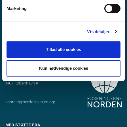
Vil du vite mer om Norden i skolen?
Marketing
Abonner på vårt nyhetsbrev
Følg oss på Facebook
Vis detaljer
Følg oss på Instagram
Tillad alle cookies
Kun nødvendige cookies
KONTAKT
Foreningerne Nordens Forbund
Vandkunsten 12
1467
København K
kontakt@nordeniskolen.org
MED STØTTE FRA