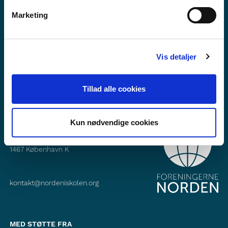
Vil du vite mer om Norden i skolen?
Marketing
Abonner på vårt nyhetsbrev
Følg oss på Facebook
Vis detaljer
Følg oss på Instagram
Tillad alle cookies
Kun nødvendige cookies
KONTAKT
Foreningerne Nordens Forbund
Vandkunsten 12
1467
København K
kontakt@nordeniskolen.org
MED STØTTE FRA