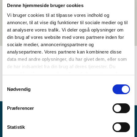
Denne hjemmeside bruger cookies
Vi bruger cookies til at tilpasse vores indhold og
annoncer, til at vise dig funktioner til sociale medier og til
at analysere vores trafik. Vi deler også oplysninger om
din brug af vores website med vores partnere inden for
sociale medier, annonceringspartnere og
analysepartnere. Vores partnere kan kombinere disse
data med andre oplysninger, du har givet dem, eller som
de har indsamlet fra din brug af deres tjenester. Du
TAGS
samtykker til vores cookies, hvis du fortsætter med at
1.-3. klasse
4.-5. klasse
6.-7. klasse
Språk
anvende vores hjemmeside.
Samtykkevalg
Kortfilm
Dansk
<1 leksjon
Nødvendig
Præferencer
Statistik