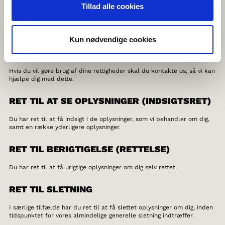
samt ved at gennemgå vores GDPR-procedurer med medarbejderne.
Tillad alle cookies
DE REGISTREREDES RETTIGHEDER
Kun nødvendige cookies
Du har efter databeskyttelsesforordningen en række rettigheder i
forhold til vores behandling af oplysninger om dig.
Hvis du vil gøre brug af dine rettigheder skal du kontakte os, så vi kan
hjælpe dig med dette.
RET TIL AT SE OPLYSNINGER (INDSIGTSRET)
Du har ret til at få indsigt i de oplysninger, som vi behandler om dig,
samt en række yderligere oplysninger.
RET TIL BERIGTIGELSE (RETTELSE)
Du har ret til at få urigtige oplysninger om dig selv rettet.
RET TIL SLETNING
I særlige tilfælde har du ret til at få slettet oplysninger om dig, inden
tidspunktet for vores almindelige generelle sletning indtræffer.