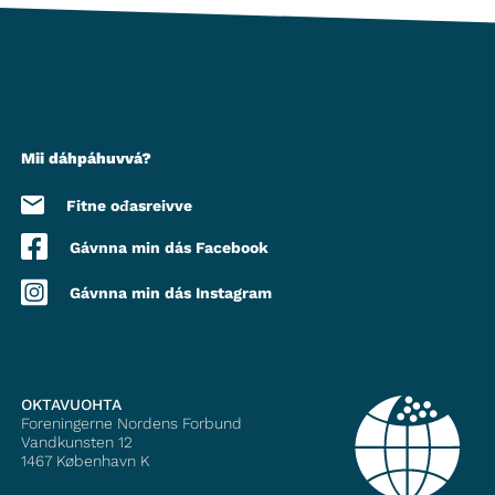
Mii dáhpáhuvvá?
Fitne ođasreivve
Gávnna min dás Facebook
Gávnna min dás Instagram
OKTAVUOHTA
Foreningerne Nordens Forbund
Vandkunsten 12
1467
København K