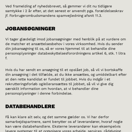
Ved framelding af nyhedsbrevet, så gemmer vi dit nu tidligere
samtykke i 2 år efter, at det senest er anvendt pga. forældelseskrav
jf. Forbrugerombudsmandens spamvejledning afsnit 11.3.
JOBANSØGNINGER
Vi tager glædeligt imod jobansøgninger med henblik på at vurdere om
de matcher et ansættelsesbehov i vores virksomhed. Hvis du sender
din jobansøgning til os, så er vores hjemmel til at behandle dine
personoplysninger databeskyttelsesforordningens artikel 6, stk. 1 litra
f.
Hvis du har sendt en ansøgning til et opslået job, så vil vi bortskaffe
din ansøgning i det tilfælde, at du ikke ansættes, og umiddelbart efter
at den rette kandidat er fundet til jobbet. Hvis du indgår i et
rekrutteringsforløb og/elleransættes til jobbet, så vil vi give dig
særskilt information om hvordan, at vi behandler dine
personoplysninger i denne forbindelse.
DATABEHANDLERE
Få kan klare alt selv, og det samme gælder os. Vi har derfor
samarbejdspartnere, samt benytter os af leverandører, hvoraf nogle
kan være databehandlere. Eksterne leverandører kan eksempelvis
levere systemer til at organisere vores arbejde, services, rådgivning,