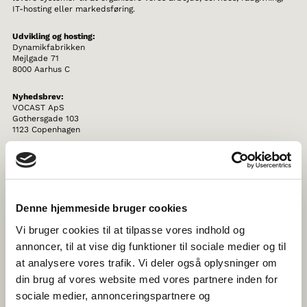
IT-hosting eller markedsføring.
Udvikling og hosting:
Dynamikfabrikken
Mejlgade 71
8000 Aarhus C
Nyhedsbrev:
VOCAST ApS
Gothersgade 103
1123 Copenhagen
Det er vores ansvar at sikre, at dine personoplysninger behandles
ordentligt. Derfor stiller vi høje krav til vores samarbejdspartnere, og
vores partnere skal garantere, at dine personoplysninger er beskyttet.
Vi indgår derfor aftaler herom med virksomheder (databehandlere),
Denne hjemmeside bruger cookies
der håndterer personoplysninger på vores vegne for at højne
sikkerheden af dine personoplysninger.
Vi bruger cookies til at tilpasse vores indhold og
annoncer, til at vise dig funktioner til sociale medier og til
VIDEREGIVELSE AF PERSONOPLYSNINGER
at analysere vores trafik. Vi deler også oplysninger om
din brug af vores website med vores partnere inden for
Vi videregiver ikke dine personoplysninger til tredjemand.
sociale medier, annonceringspartnere og