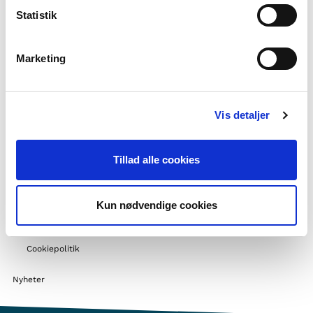
Statistik
Om oss
Kontakt
Marketing
Ofte stilte spørsmål
Om Forening i Norden
Vis detaljer
Andre prosjekter
Støttemuligheter
Tillad alle cookies
Nordisk samarbeid
Flere nordiske utdanningsaktører
Ha praksis hos oss
Kun nødvendige cookies
Privatlivspolitik og GDPR
Cookiepolitik
Nyheter