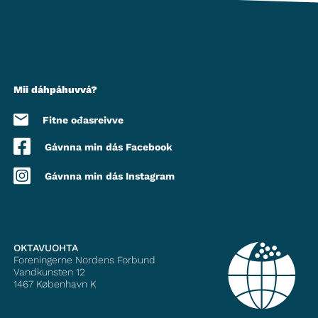
Mii dáhpáhuvvá?
Fitne ođasreivve
Gávnna min dás Facebook
Gávnna min dás Instagram
OKTAVUOHTA
Foreningerne Nordens Forbund
Vandkunsten 12
1467
København K