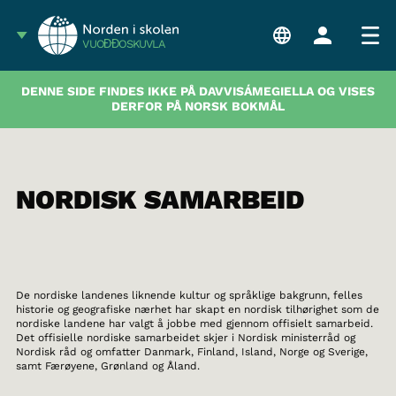
VUOĐĐOSKUVLA
DENNE SIDE FINDES IKKE PÅ DAVVISÁMEGIELLA OG VISES
DERFOR PÅ NORSK BOKMÅL
NORDISK SAMARBEID
De nordiske landenes liknende kultur og språklige bakgrunn, felles
historie og geografiske nærhet har skapt en nordisk tilhørighet som de
nordiske landene har valgt å jobbe med gjennom offisielt samarbeid.
Det offisielle nordiske samarbeidet skjer i Nordisk ministerråd og
Nordisk råd og omfatter Danmark, Finland, Island, Norge og Sverige,
samt Færøyene, Grønland og Åland.