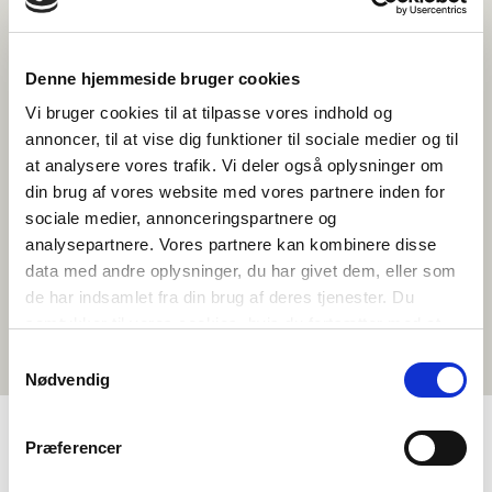
skal være en bra region å bo, leve og arbeide i. Dette er også det
primere målet for de forslagene som oppstår i Nordisk råd. Et forslag
som realiseres og som har gitt en stor innvirkning på samfunnet er den
nordiske passunionen som lar nordiske medborgere reise uten pass i
Denne hjemmeside bruger cookies
de nordiske landene. Denne ble opprettet i 1954.
Vi bruger cookies til at tilpasse vores indhold og
Rådet har 87 valgte ledermøter. Danmark, Finland, Norge og Sverige
annoncer, til at vise dig funktioner til sociale medier og til
har 20 ledermøter hver, hvorav Danmarks representanter består av to
at analysere vores trafik. Vi deler også oplysninger om
fra Færøyene og to fra Grønland, mens Finland har to representanter
fra Åland. Island har syv ledermøter. Rådets medlemmer sitter i
din brug af vores website med vores partnere inden for
landenes parlamenter og utnevnes av parlamentene etter forslag fra
sociale medier, annonceringspartnere og
partigrupperinger. Direkte valg til Nordisk råd forekommer ikke.
analysepartnere. Vores partnere kan kombinere disse
data med andre oplysninger, du har givet dem, eller som
de har indsamlet fra din brug af deres tjenester. Du
Les mer om Nordisk råd
samtykker til vores cookies, hvis du fortsætter med at
anvende vores hjemmeside.
Samtykkevalg
Nødvendig
Præferencer
MENY