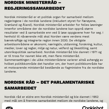
NORDISK MINISTERRÅD –
REGJERINGSSAMARBEIDET
Nordisk ministerråd er et politisk organ for samarbeid mellom
regjeringene i de nordisk landene (inkludert styret for Færøyene,
Grønland og Åland). Nordisk ministerråd arbeider for felles løsninger
innenfor områdene der de nordiske landene kan oppnå større
resultater ved å samarbeide enn ved å løse oppgavene hver for seg. I
henhold til nåværende mål skal Norden være verdens mest
bærekraftige og integrerte region innen 2030. De viktigste
arbeidsområdene er økonomi, næringsliv, utdanning, forskning, kultur,
medier, lover og regler, miljø og natur, velferd og likestilling, samt
utenrikspolitisk samarbeid. Nordisk ministerråd ble dannet i 1971 og
er til tross for navnet ikke ett, men flere ministerråd.
Sammensettingen i de ulike ministerrådene varierer altså avhengig av
hvilket politikkområde det handler om, der hvert politikkområde har
et motsvarende ministerråd bestående av fagministre fra de nordiske
landene.
NORDISK RÅD – DET PARLAMENTARISKE
SAMARBEIDET
Nordisk råd er eldre enn Nordisk ministerråd og ble dannet i 1952
med mål om å fremme samarbeidet mellom de nordiske landene, og
er samarbeidsorganet for de nordiske landenes parlament. Nordisk
råds parlamentarikere blir fremfor alt drevet av viljen til at Norden