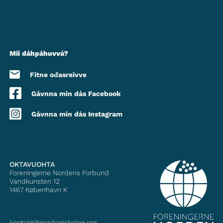
Mii dáhpáhuvvá?
Fitne ođasreivve
Gávnna min dás Facebook
Gávnna min dás Instagram
OKTAVUOHTA
Foreningerne Nordens Forbund
Vandkunsten 12
1467
København K
kontakt@nordeniskolen.org