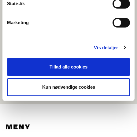
Statistik
TEKNISKE KRAV
Marketing
Bruk Firefox eller Google Chrome som nettleser (Safari-iPad)
Datamaskin eller tablett (iOS 11 eller nyere oppdatering) med
kamera/webkamera og mikrofon
Vis detaljer
Vi anbefaler at elevene bruker øretelefoner
Mobiltelefoner kan dessverre ikke benyttes
Tillad alle cookies
Skolechatten holdes på en bestemt dato, så hold utkikk
på
hjemmesida
og
Facebook
for neste chatrunde!
Kun nødvendige cookies
MENY