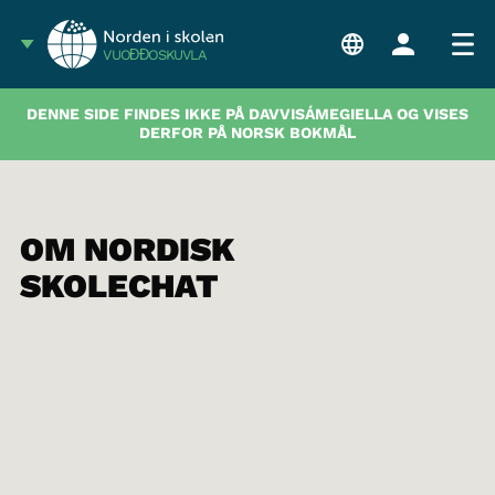
VUOĐĐOSKUVLA
DENNE SIDE FINDES IKKE PÅ DAVVISÁMEGIELLA OG VISES
DERFOR PÅ NORSK BOKMÅL
OM NORDISK
SKOLECHAT