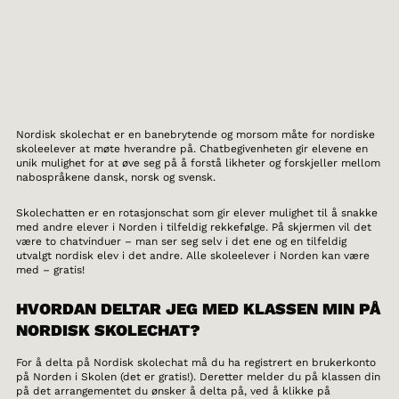
Nordisk skolechat er en banebrytende og morsom måte for nordiske
skoleelever at møte hverandre på. Chatbegivenheten gir elevene en
unik mulighet for at øve seg på å forstå likheter og forskjeller mellom
nabospråkene dansk, norsk og svensk.
Skolechatten er en rotasjonschat som gir elever mulighet til å snakke
med andre elever i Norden i tilfeldig rekkefølge. På skjermen vil det
være to chatvinduer – man ser seg selv i det ene og en tilfeldig
utvalgt nordisk elev i det andre. Alle skoleelever i Norden kan være
med – gratis!
HVORDAN DELTAR JEG MED KLASSEN MIN PÅ
NORDISK SKOLECHAT?
For å delta på Nordisk skolechat må du ha registrert en brukerkonto
på Norden i Skolen (det er gratis!). Deretter melder du på klassen din
på det arrangementet du ønsker å delta på, ved å klikke på