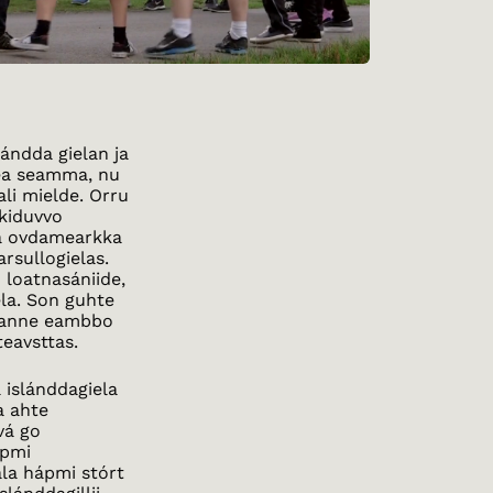
ándda gielan ja
lea seamma, nu
li mielde. Orru
lkiduvvo
ea ovdamearkka
rsullogielas.
 loatnasániide,
la. Son guhte
 danne eambbo
teavsttas.
a islánddagiela
a ahte
vá go
ápmi
ála hápmi stórt