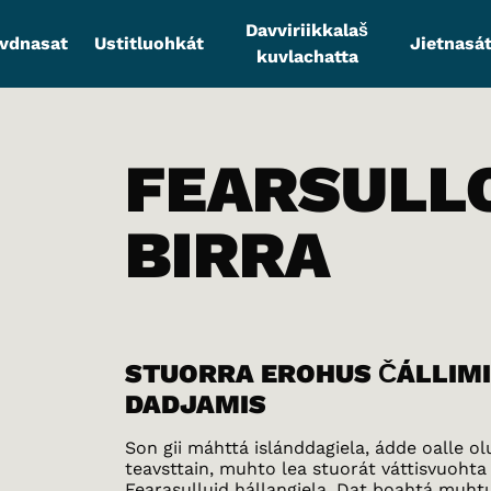
Davviriikkalaš
vdnasat
Ustitluohkát
Jietnasát
kuvlachatta
FEARSULL
BIRRA
STUORRA EROHUS ČÁLLIMI
DADJAMIS
Son gii máhttá islánddagiela, ádde oalle ol
teavsttain, muhto lea stuorát váttisvuohta
Fearasulluid hállangiela. Dat boahtá muh