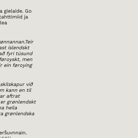
a gielaide. Go
tahttimiid ja
 lea
vønnannan.Teir
ast íslendskt
að fyri túsund
føroyskt, men
ir ein føroying
 skilskapur við
m kann en til
ar aftrat
er grønlendskt
a heila
ta grønlendska
eršuvnnain.