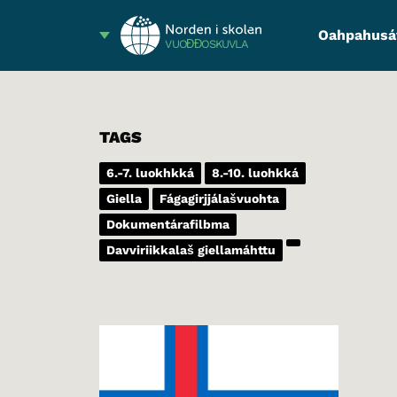
Oahpahusá
VUOĐĐOSKUVLA
TAGS
6.-7. luokhkká
8.-10. luohkká
Giella
Fágagirjjálašvuohta
Dokumentárafilbma
Davviriikkalaš giellamáhttu