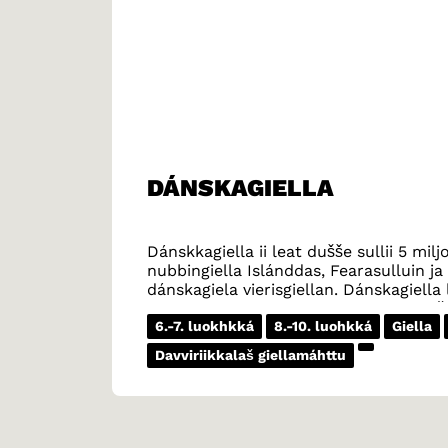
DÁNSKAGIELLA
Dánskkagiella ii leat dušše sullii 5 mi
nubbingiella Islánddas, Fearasulluin 
dánskagiela vierisgiellan. Dánskagiell
lohket ovdal girjjiid dánskkagillii go ie
unnitlohkogiella davvi Duiskkas.
6.-7. luokhkká
8.-10. luohkká
Giella
Davviriikkalaš giellamáhttu