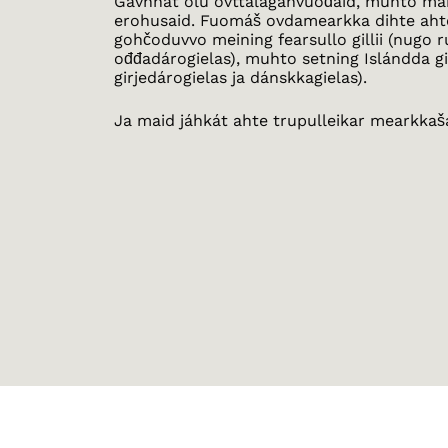
Gávnnat olu ovttaláganvuođaid, muhto ma
erohusaid. Fuomáš ovdamearkka dihte aht
gohčoduvvo meining fearsullo gillii (nugo r
ođđadárogielas), muhto setning Islándda gil
girjedárogielas ja dánskkagielas).
Ja maid jáhkát ahte trupulleikar mearkkaš