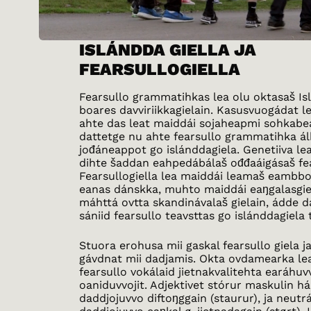
ISLÁNDDA GIELLA JA
FEARSULLOGIELLA
Fearsullo grammatihkas lea olu oktasaš Isl
boares davviriikkagielain. Kasusvuogádat 
ahte das leat maiddái sojaheapmi sohkabea
dattetge nu ahte fearsullo grammatihka á
jođáneappot go islánddagiela. Genetiiva l
dihte šaddan eahpedábálaš ođđaáigásaš fea
Fearsullogiella lea maiddái leamaš eambbo
eanas dánskka, muhto maiddái eaŋgalasgie
máhttá ovtta skandinávalaš gielain, ádde
sániid fearsullo teavsttas go islánddagiela 
Stuora erohusa mii gaskal fearsullo giela j
gávdnat mii dadjamis. Okta ovdamearka le
fearsullo vokálaid jietnakvalitehta earáhuv
oaniduvvojit. Adjektivet stórur maskulin h
daddjojuvvo diftoŋggain (staurur), ja neutr