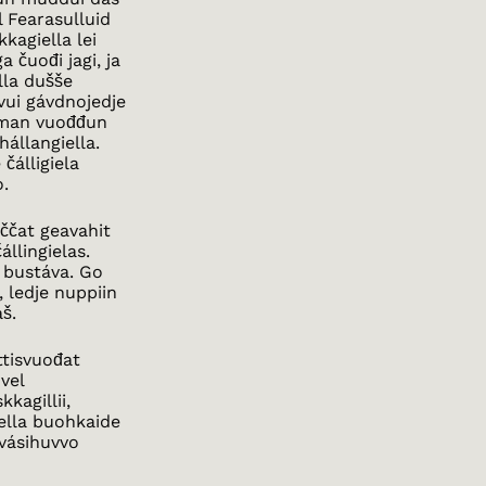
 Fearasulluid
kkagiella lei
 čuođi jagi, ja
lla dušše
vui gávdnojedje
 man vuođđun
hállangiella.
 čálligiela
o.
ččat geavahit
állingielas.
e bustáva. Go
, ledje nuppiin
aš.
ttisvuođat
vel
kagillii,
iella buohkaide
 vásihuvvo