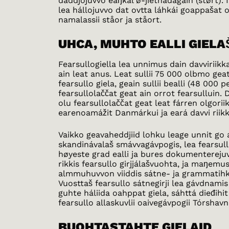
daddjojuvvo eaŋkal ø-jietnadagain (størt). I
lea hállojuvvo dat ovtta láhkái goappašat
namalassii ståor ja ståort.
UHCA, MUHTO EALLI GIELA
Fearsullogiella lea unnimus dain davviriikk
ain leat anus. Leat sullii 75 000 olbmo geat
fearsullo giela, geain sullii bealli (48 000 p
fearsullolaččat geat ain orrot fearsulluin. 
olu fearsullolaččat geat leat fárren olgoriiki
earenoamážit Danmárkui ja eará davvi riikk
Vaikko geavaheddjiid lohku leage unnit go 
skandinávalaš smávvagávpogis, lea fearsullo
høyeste grad ealli ja bures dokumenterej
rikkis fearsullo girjjálašvuohta, ja maŋemus 
almmuhuvvon viiddis sátne- ja grammatihkka
Vuosttaš fearsullo sátnegirji lea gávdnami
guhte háliida oahppat giela, sáhttá dieđihit
fearsullo allaskuvlii oaivegávpogii Tórshavn
BUOHTASTAHTE GIELAID