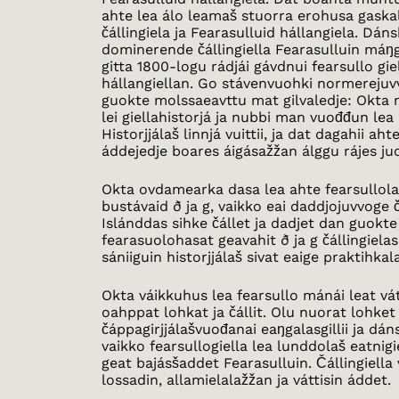
ahte lea álo leamaš stuorra erohusa gaskal
čállingiela ja Fearasulluid hállangiela. Dáns
dominerende čállingiella Fearasulluin máŋga
gitta 1800-logu rádjái gávdnui fearsullo gie
hállangiellan. Go stávenvuohki normerejuv
guokte molssaeavttu mat gilvaledje: Okta
lei giellahistorjá ja nubbi man vuođđun lea 
Historjjálaš linnjá vuittii, ja dat dagahii ahte
áddejedje boares áigásažžan álggu rájes ju
Okta ovdamearka dasa lea ahte fearsullola
bustávaid ð ja g, vaikko eai daddjojuvvoge č
Islánddas sihke čállet ja dadjet dan guokt
fearasuolohasat geavahit ð ja g čállingielas
sániiguin historjjálaš sivat eaige praktihkal
Okta váikkuhus lea fearsullo mánái leat vá
oahppat lohkat ja čállit. Olu nuorat lohket 
čáppagirjjálašvuođanai eaŋgalasgillii ja dánsk
vaikko fearsullogiella lea lunddolaš eatnig
geat bajásšaddet Fearasulluin. Čállingiella
lossadin, allamielalažžan ja váttisin áddet.