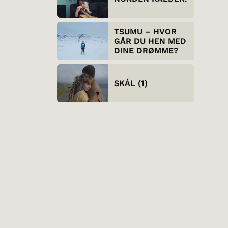
TSUMU – HVOR
GÅR DU HEN MED
DINE DRØMME?
SKÁL (1)