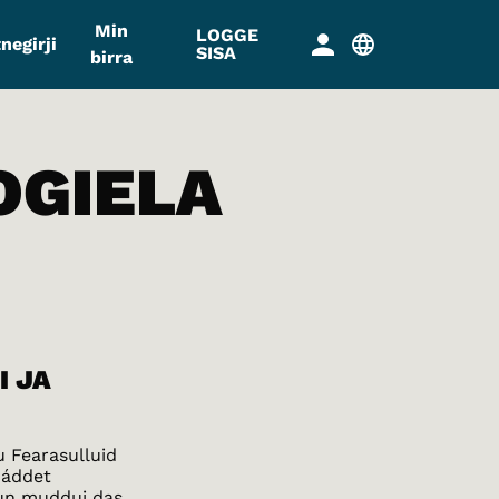
Min
LOGGE
negirji
SISA
birra
OGIELA
I JA
u Fearasulluid
 áddet
tun muddui das