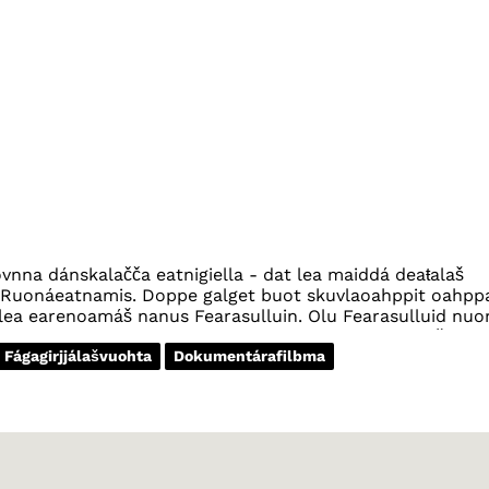
ljovnna dánskalačča eatnigiella - dat lea maiddá deaŧalaš
ja Ruonáeatnamis. Doppe galget buot skuvlaoahppit oahpp
a lea earenoamáš nanus Fearasulluin. Olu Fearasulluid nuo
žaset eatnigillii. Dánskkagiella lea dasa lassin deaŧalaš
Fágagirjjálašvuohta
Dokumentárafilbma