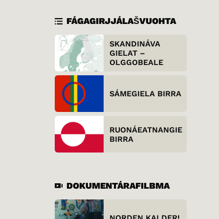
FÁGAGIRJJÁLAŠVUOHTA
SKANDINÁVA
GIELAT –
OLGGOBEALE
SÁMEGIELA BIRRA
RUONÁEATNANGIELA
BIRRA
DOKUMENTÁRAFILBMA
NORDEN KALDER!