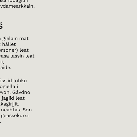
slánddagillii
 ovdamearkkain,
Š
a gielain mat
 hállet
ersoner) leat
Dasa lassin leat
i,
aide.
ássiid lohku
giella i
uvvon. Gávdno
jagiid leat
girjjit.
s neahtas. Son
 geassekursii
.