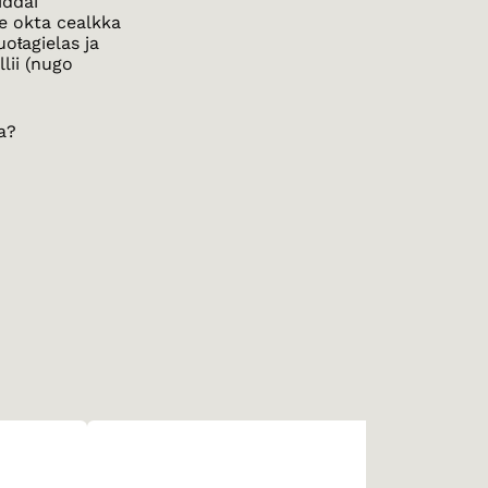
iddái
e okta cealkka
uoŧagielas ja
lii (nugo
a?