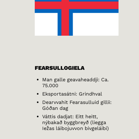
FEARSULLOGIELA
Man galle geavaheaddji: Ca.
75.000
Eksportasátni: Grindhval
Dearvvahit Fearasulluid gillii:
Góðan dag
Váttis dadjat: Eitt heitt,
nýbakað byggbreyð (liegga
Iežas láibojuvvon bivgeláibi)