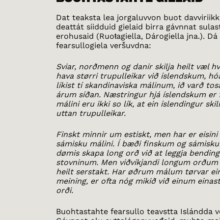
Dat teaksta lea jorgaluvvon buot davviriikk
deattát siidduid gielaid birra gávnnat sulas
erohusaid (Ruoŧagiella, Dárogiella jna.). Dá
fearsullogiela veršuvdna:
Sviar, norðmenn og danir skilja heilt væl h
hava størri trupulleikar við íslendskum, hó
líkist tí skandinaviska málinum, ið varð tos
árum síðan. Næstringur hjá íslendskum er 
málini eru ikki so lík, at ein íslendingur skil
uttan trupulleikar.
Finskt minnir um estiskt, men har er eisini
sámisku málini. Í bæði finskum og sámisku
dømis skapa long orð við at leggja bending
stovninum. Men viðvíkjandi longum orðum 
heilt serstakt. Har øðrum málum tørvar ein
meining, er ofta nóg mikið við einum einas
orði.
Buohtastahte fearsullo teavstta Islándda v