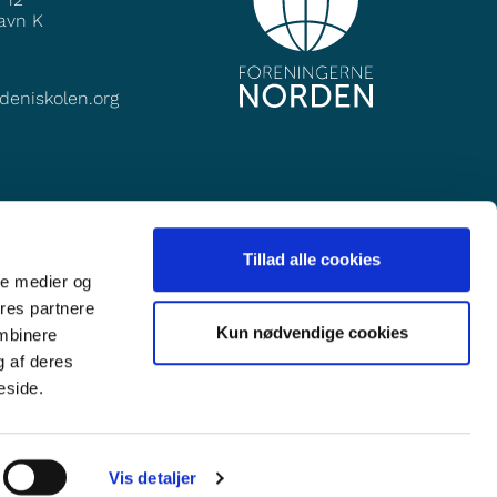
avn K
deniskolen.org
Tillad alle cookies
ale medier og
ores partnere
Kun nødvendige cookies
ombinere
g af deres
eside.
Vis detaljer