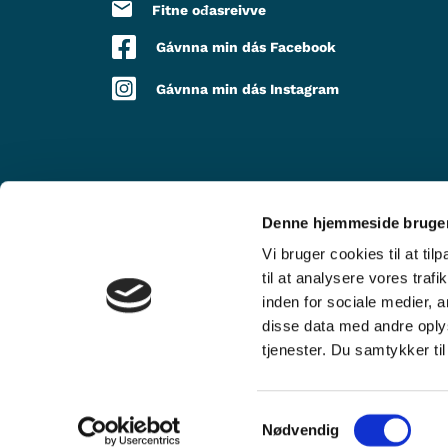
Fitne ođasreivve
Gávnna min dás Facebook
Gávnna min dás Instagram
Denne hjemmeside bruger
DOARJU LEA
Vi bruger cookies til at til
til at analysere vores tra
inden for sociale medier,
disse data med andre oplys
tjenester. Du samtykker t
Samtykkevalg
Nødvendig