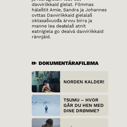
davviriikkaid gielat. Filmmas
háleštit Amie, Sandra ja Johannes
ovttas Davviriikkaid gielalaš
oktasašvuođa árvvu birra ja
manne lea deaŧalaš atnit
eatnigiela go deaivá davviriikkaid
ránnjáid.
DOKUMENTÁRAFILBMA
NORDEN KALDER!
TSUMU – HVOR
GÅR DU HEN MED
DINE DRØMME?