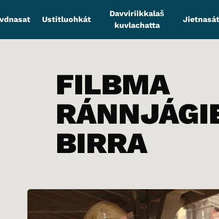
Davviriikkalaš
vdnasat
Ustitluohkát
Jietnasát
kuvlachatta
FILBMA
RÁNNJÁGI
BIRRA