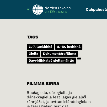
Oahpahusá
VUOĐĐOSKUVLA
TAGS
6.-7. luokhkká
8.-10. luohkká
Giella
Dokumentárafilbma
Davviriikkalaš giellamáhttu
FILMMA BIRRA
Ruoŧagiella, dárogiella ja
dánskkagiella leat lagas gielalaš
ránnjážat, ja ovttas islánddagielain
ja fearagielain leat dat