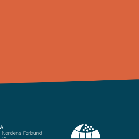
TA
e Nordens Forbund
 12