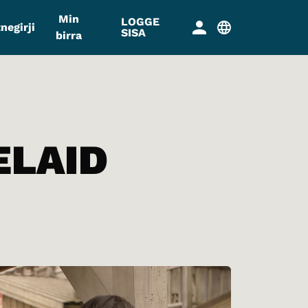
Min
LOGGE
negirji
SISA
birra
ELAID