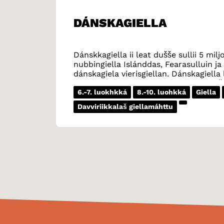
DÁNSKAGIELLA
Dánskkagiella ii leat dušše sullii 5 mi
nubbingiella Islánddas, Fearasulluin 
dánskagiela vierisgiellan. Dánskagiell
lohket ovdal girjjiid dánskkagillii go ie
unnitlohkogiella davvi Duiskkas.
6.-7. luokhkká
8.-10. luohkká
Giella
Davviriikkalaš giellamáhttu