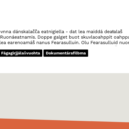
ljovnna dánskalačča eatnigiella - dat lea maiddá deaŧalaš
ja Ruonáeatnamis. Doppe galget buot skuvlaoahppit oahpp
a lea earenoamáš nanus Fearasulluin. Olu Fearasulluid nuo
žaset eatnigillii. Dánskkagiella lea dasa lassin deaŧalaš
Fágagirjjálašvuohta
Dokumentárafilbma