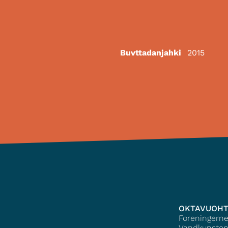
Buvttadanjahki
2015
OKTAVUOH
Foreningern
Vandkunsten