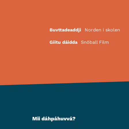
Buvttadeaddji
Norden i skolen
Giitu dáidda
Snöball Film
Mii dáhpáhuvvá?