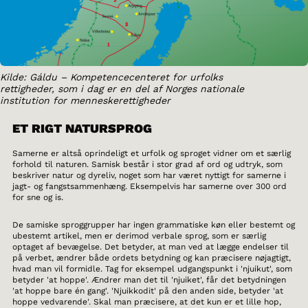
Kilde: Gáldu – Kompetencecenteret for urfolks
rettigheder, som i dag er en del af Norges nationale
institution for menneskerettigheder
ET RIGT NATURSPROG
Samerne er altså oprindeligt et urfolk og sproget vidner om et særlig
forhold til naturen. Samisk består i stor grad af ord og udtryk, som
beskriver natur og dyreliv, noget som har været nyttigt for samerne i
jagt- og fangstsammenhæng. Eksempelvis har samerne over 300 ord
for sne og is.
De samiske sproggrupper har ingen grammatiske køn eller bestemt og
ubestemt artikel, men er derimod verbale sprog, som er særlig
optaget af bevægelse. Det betyder, at man ved at lægge endelser til
på verbet, ændrer både ordets betydning og kan præcisere nøjagtigt,
hvad man vil formidle. Tag for eksempel udgangspunkt i 'njuikut', som
betyder 'at hoppe'. Ændrer man det til 'njuiket', får det betydningen
'at hoppe bare én gang'. 'Njuikkodit' på den anden side, betyder 'at
hoppe vedvarende'. Skal man præcisere, at det kun er et lille hop,