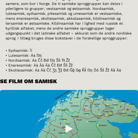
samere, som bor i Norge. De ti samiske sproggrupper kan deles i
yderligere to grupper; vestsamisk og østsamisk. Nordsamisk,
lulesamisk, sydsamisk, pitesamisk og umesamisk er vestsamiske,
mens enaresamisk, skoltesamisk, akkalasamisk, kildinsamisk og
tersamisk er østsamiske. Kildinsamisk har i lighed med russisk et
kyrillisk alfabet, mens de andre samiske sproggrupper tager
udgangspunkt i det latinske alfabet – akkurat som de andre nordiske
sprog. I tillæg bruges disse bokstaver i de forskellige sproggrupper:
• Sydsamisk: Ïï
• Lulesamisk: Áá Ŋŋ
• Nordsamisk: Áá Čč Đđ Ŋŋ Šš Ŧŧ Žž
• Enaresamisk: Áá Ââ Ää Čč Đđ Šš Žž
• Skoltesamisk: Áá Ââ Čč Ʒʒ Ǯǯ Đđ Ǧǧ Ǥǥ Ǩǩ Ŋŋ Õõ Šš Žž Åå Ää
SE FILM OM SAMISK