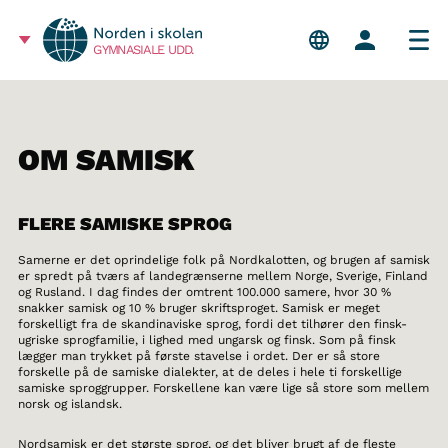
GYMNASIALE UDD.
OM SAMISK
FLERE SAMISKE SPROG
Samerne er det oprindelige folk på Nordkalotten, og brugen af samisk
er spredt på tværs af landegrænserne mellem Norge, Sverige, Finland
og Rusland. I dag findes der omtrent 100.000 samere, hvor 30 %
snakker samisk og 10 % bruger skriftsproget. Samisk er meget
forskelligt fra de skandinaviske sprog, fordi det tilhører den finsk-
ugriske sprogfamilie, i lighed med ungarsk og finsk. Som på finsk
lægger man trykket på første stavelse i ordet. Der er så store
forskelle på de samiske dialekter, at de deles i hele ti forskellige
samiske sproggrupper. Forskellene kan være lige så store som mellem
norsk og islandsk.
Nordsamisk er det største sprog, og det bliver brugt af de fleste