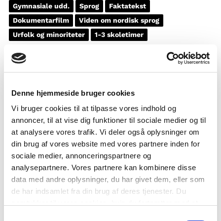
Gymnasiale udd.
Sprog
Faktatekst
Dokumentarfilm
Viden om nordisk sprog
Urfolk og minoriteter
1-3 skoletimer
Denne hjemmeside bruger cookies
Vi bruger cookies til at tilpasse vores indhold og
annoncer, til at vise dig funktioner til sociale medier og til
at analysere vores trafik. Vi deler også oplysninger om
din brug af vores website med vores partnere inden for
sociale medier, annonceringspartnere og
analysepartnere. Vores partnere kan kombinere disse
data med andre oplysninger, du har givet dem, eller som
de har indsamlet fra din brug af deres tjenester. Du
samtykker til vores cookies, hvis du fortsætter med at
anvende vores hjemmeside.
Samtykkevalg