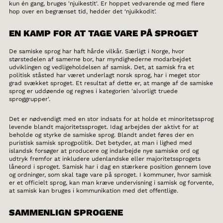
kun én gang, bruges 'njuikestit'. Er hoppet vedvarende og med flere
hop over en begrænset tid, hedder det ‘njuikkodit’.
EN KAMP FOR AT TAGE VARE PÅ SPROGET
De samiske sprog har haft hårde vilkår. Særligt i Norge, hvor
størstedelen af samerne bor, har myndighederne modarbejdet
udviklingen og vedligeholdelsen af samisk. Det, at samisk fra et
politisk ståsted har været underlagt norsk sprog, har i meget stor
grad svækket sproget. Et resultat af dette er, at mange af de samiske
sprog er uddøende og regnes i kategorien 'alvorligt truede
sproggrupper'.
Det er nødvendigt med en stor indsats for at holde et minoritetssprog
levende blandt majoritetssproget. Idag arbejdes der aktivt for at
beholde og styrke de samiske sprog. Blandt andet føres der en
puristisk samisk sprogpolitik. Det betyder, at man i lighed med
islandsk forsøger at producere og indarbejde nye samiske ord og
udtryk fremfor at inkludere udenlandske eller majoritetssprogets
låneord i sproget. Samisk har i dag en stærkere position gennem love
og ordninger, som skal tage vare på sproget. I kommuner, hvor samisk
er et officielt sprog, kan man kræve undervisning i samisk og forvente,
at samisk kan bruges i kommunikation med det offentlige.
SAMMENLIGN SPROGENE