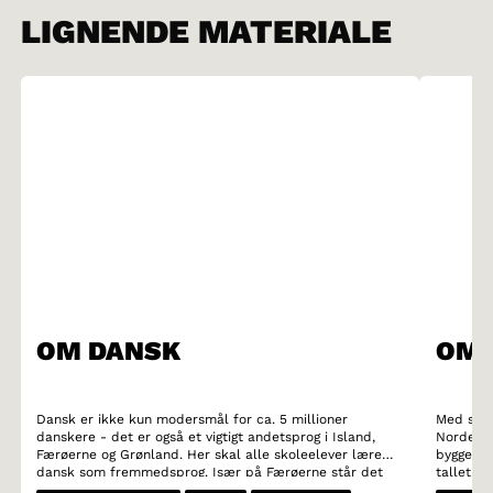
LIGNENDE MATERIALE
OM DANSK
OM 
Dansk er ikke kun modersmål for ca. 5 millioner
Med sine 
danskere - det er også et vigtigt andetsprog i Island,
Norden. 
Færøerne og Grønland. Her skal alle skoleelever lære
bygger på
dansk som fremmedsprog. Især på Færøerne står det
tallet. D
danske sprog stærkt. Dansk er desuden et vigtigt
om diale