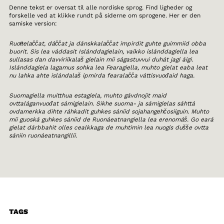
Denne tekst er oversat til alle nordiske sprog. Find ligheder og
forskelle ved at klikke rundt på siderne om sprogene. Her er den
samiske version:
Ruoŧŧelaččat, dáččat ja dánskkalaččat impirdit guhte guimmiid obba
buorit. Sis lea váddasit Islánddagielain, vaikko islánddagiella lea
sullasas dan davviriikalaš gielain mii ságastuvvui duhát jagi áigi.
Islánddagiela lagamus sohka lea Fearagiella, muhto gielat eaba leat
nu lahka ahte islándalaš ipmirda fearalačča váttisvuođaid haga.
Suomagiella muitthua estagiela, muhto gávdnojit maid
ovttaláganvuođat sámigielain. Sikhe suoma- ja sámigielas sáhttá
ovdamerkka dihte ráhkadit guhkes sániid sojahangehčosiiguin. Muhto
mii guoská guhkes sániid de Ruonáeatnangiella lea erenomáš. Go eará
gielat dárbbahit olles cealkkaga de muhtimin lea nuogis dušše ovtta
sániin ruonáeatnangillii.
TAGS