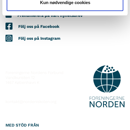
Kun nødvendige cookies
Vill du veta mer om Norden i skolan?
Prenumerera på vårt nyhetsbrev
Följ oss på Facebook
Följ oss på Instagram
KONTAKT
Foreningerne Nordens Forbund
Vandkunsten 12
1467
København K
kontakt@nordeniskolen.org
MED STÖD FRÅN