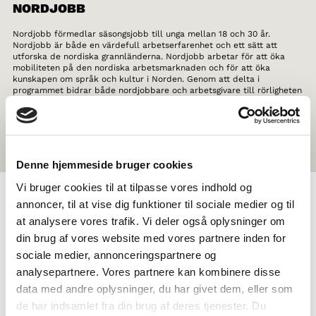
NORDJOBB
Nordjobb förmedlar säsongsjobb till unga mellan 18 och 30 år.
Nordjobb är både en värdefull arbetserfarenhet och ett sätt att
utforska de nordiska grannländerna. Nordjobb arbetar för att öka
mobiliteten på den nordiska arbetsmarknaden och för att öka
kunskapen om språk och kultur i Norden. Genom att delta i
programmet bidrar både nordjobbare och arbetsgivare till rörligheten
över gränserna i Norden. Mer information om möjligheterna för unga
arbetssökare och arbetsgivare finns på
Nordjobbs hemsida
.
Denne hjemmeside bruger cookies
Vi bruger cookies til at tilpasse vores indhold og
annoncer, til at vise dig funktioner til sociale medier og til
MENY
at analysere vores trafik. Vi deler også oplysninger om
din brug af vores website med vores partnere inden for
sociale medier, annonceringspartnere og
Om oss
analysepartnere. Vores partnere kan kombinere disse
Kontakt
data med andre oplysninger, du har givet dem, eller som
de har indsamlet fra din brug af deres tjenester. Du
Vanliga frågor