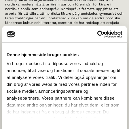
nordiska modersmålslärarföreningar och föreningar för lärare i
nordiska språk som andraspråk. Nordspråks främsta uppgift är att
arbeta för att säkra att nordiska lärare på grundskolor, gymnasiet och
lärarutbildningar har en uppdaterad kunskap om de andra nordiska
ländernas kultur och litteratur, samt att de har redskap att erbjuda
undervisning i nordiska språk som grannspråk eller andraspråk.
Nordspråk har arbetat med utveckling av kurser och publikationer till
nordiska lärare i mer än 30 år.
THE HISTORY OF NORDIC WOMEN’S
Denne hjemmeside bruger cookies
LITERATURE
Vi bruger cookies til at tilpasse vores indhold og
Här får du kännedom om de senaste strömningarna i nordisk
annoncer, til at vise dig funktioner til sociale medier og til
kvinnolitteratur samtidigt som du kan fördjupa dig i mer än 1000 års
kvinnolitteraturhistoria från Sverige, Norge, Danmark, Finland,
at analysere vores trafik. Vi deler også oplysninger om
Färöarna, Island, Grönland och Åland. Allt skrivet av Nordens ledande
din brug af vores website med vores partnere inden for
litteraturhistoriker.
sociale medier, annonceringspartnere og
TEGNTUBE
analysepartnere. Vores partnere kan kombinere disse
data med andre oplysninger, du har givet dem, eller som
Webbplatsen TegnTube vänder sig till barn och unga som är nyfikna
de har indsamlet fra din brug af deres tjenester. Du
på teckenspråken i Norden, men även vuxna anhöriga till
teckenspråkiga döva eller hörselskadade barn samt yrkesmänniskor
samtykker til vores cookies, hvis du fortsætter med at
som arbetar med barn och unga. Här kan du se filmer där
anvende vores hjemmeside.
teckenspråkiga barn och unga berättar om deras vardag och
Samtykkevalg