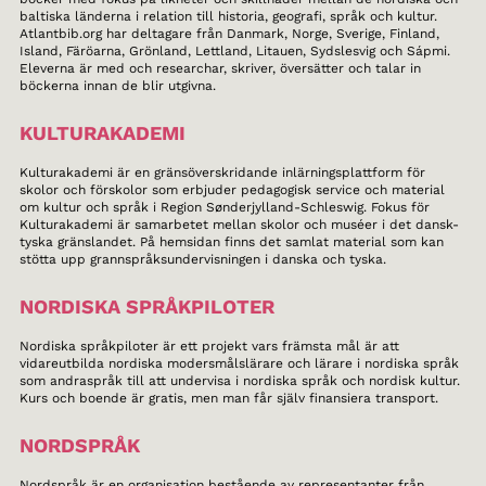
baltiska länderna i relation till historia, geografi, språk och kultur.
Atlantbib.org har deltagare från Danmark, Norge, Sverige, Finland,
Island, Färöarna, Grönland, Lettland, Litauen, Sydslesvig och Sápmi.
Eleverna är med och researchar, skriver, översätter och talar in
böckerna innan de blir utgivna.
KULTURAKADEMI
Kulturakademi är en gränsöverskridande inlärningsplattform för
skolor och förskolor som erbjuder pedagogisk service och material
om kultur och språk i Region Sønderjylland-Schleswig. Fokus för
Kulturakademi är samarbetet mellan skolor och muséer i det dansk-
tyska gränslandet. På hemsidan finns det samlat material som kan
stötta upp grannspråksundervisningen i danska och tyska.
NORDISKA SPRÅKPILOTER
Nordiska språkpiloter är ett projekt vars främsta mål är att
vidareutbilda nordiska modersmålslärare och lärare i nordiska språk
som andraspråk till att undervisa i nordiska språk och nordisk kultur.
Kurs och boende är gratis, men man får själv finansiera transport.
NORDSPRÅK
Nordspråk är en organisation bestående av representanter från