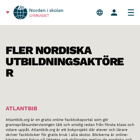
GYMNASIET
FLER NORDISKA
UTBILDNINGSAKTÖRE
R
ATLANTBIB
Atlantbib.org är en gratis online fackboksportal som gör
grannspråksundervisningen lätt och smidig redan från första klass och
vidare uppåt. Atlantbib.org är ett bokprojekt där elever och lärare
skriver fackböcker för gratis bruk i alla skolor. Böckerna är online-
böcker med fokus på likheter och skillnader mellan de nordiska och