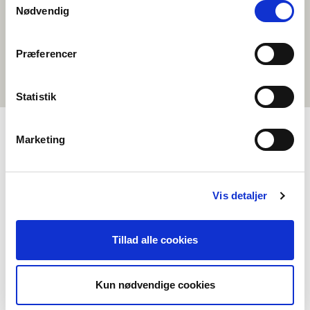
teckenspråkets betydelse för dem och bli klokare på nordiska
Nødvendig
teckenspråk. Vad finns det för likheter mellan språken och vad skiljer
dem åt? Finns det falska vänner som man bör se upp med? Hur
kommunicerar teckenspråkiga med varandra i de nordiska länderna
och vad är nordiska tecken för något?
Præferencer
Statistik
Marketing
MENY
Om oss
Vis detaljer
Kontakt
Vanliga frågor
Tillad alle cookies
Om Föreningen Norden
Våra andra projekt
Kun nødvendige cookies
Stödmöjligheter