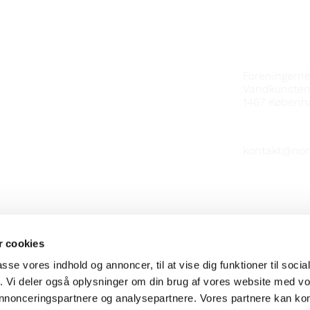
KONTAKT
Foreningern
Vandkunsten
1467
Københ
kontakt@nor
 cookies
passe vores indhold og annoncer, til at vise dig funktioner til soci
fik. Vi deler også oplysninger om din brug af vores website med v
 annonceringspartnere og analysepartnere. Vores partnere kan k