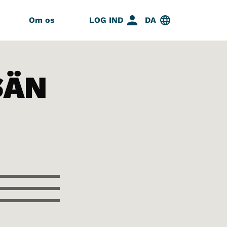
Om os
LOG IND
DA
SÄN