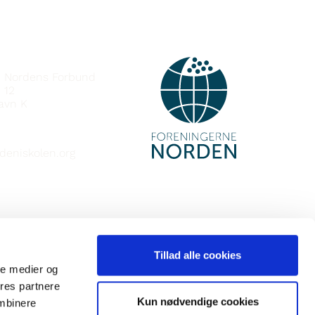
e Nordens Forbund
 12
avn K
deniskolen.org
Tillad alle cookies
ale medier og
ores partnere
Kun nødvendige cookies
ombinere