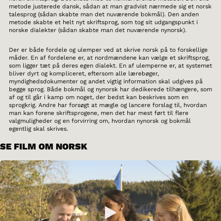
metode justerede dansk, sådan at man gradvist nærmede sig et norsk
talesprog (sådan skabte man det nuværende bokmål). Den anden
metode skabte et helt nyt skriftsprog, som tog sit udgangspunkt i
norske dialekter (sådan skabte man det nuværende nynorsk).
Der er både fordele og ulemper ved at skrive norsk på to forskellige
måder. En af fordelene er, at nordmændene kan vælge et skriftsprog,
som ligger tæt på deres egen dialekt. En af ulemperne er, at systemet
bliver dyrt og kompliceret, eftersom alle lærebøger,
myndighedsdokumenter og andet vigtig information skal udgives på
begge sprog. Både bokmål og nynorsk har dedikerede tilhængere, som
af og til går i kamp om noget, der bedst kan beskrives som en
sprogkrig. Andre har forsøgt at mægle og lancere forslag til, hvordan
man kan forene skriftsprogene, men det har mest ført til flere
valgmuligheder og en forvirring om, hvordan nynorsk og bokmål
egentlig skal skrives.
SE FILM OM NORSK