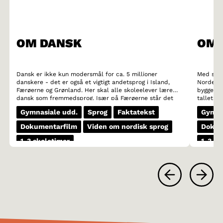
OM DANSK
OM 
Dansk er ikke kun modersmål for ca. 5 millioner
Med sine 
danskere - det er også et vigtigt andetsprog i Island,
Norden. 
Færøerne og Grønland. Her skal alle skoleelever lære
bygger på
dansk som fremmedsprog. Især på Færøerne står det
tallet. D
danske sprog stærkt. Dansk er desuden et vigtigt
om diale
Gymnasiale udd.
Sprog
Faktatekst
Gymna
minoritetssprog i det nordlige Tyskland.
eksemple
let at g
Dokumentarfilm
Viden om nordisk sprog
Dokum
mens got
såkaldte
1-3 skoletimer
1-3 sk
istedet f