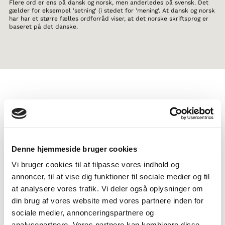
Flere ord er ens på dansk og norsk, men anderledes på svensk. Det
gælder for eksempel 'setning' (i stedet for 'mening'. At dansk og norsk
har har et større fælles ordforråd viser, at det norske skriftsprog er
baseret på det danske.
TAGS
Gymnasiale udd.
Sprog
Faktatekst
Dokumentarfilm
Viden om nordisk sprog
Denne hjemmeside bruger cookies
1-3 skoletimer
Vi bruger cookies til at tilpasse vores indhold og
annoncer, til at vise dig funktioner til sociale medier og til
at analysere vores trafik. Vi deler også oplysninger om
din brug af vores website med vores partnere inden for
sociale medier, annonceringspartnere og
analysepartnere. Vores partnere kan kombinere disse