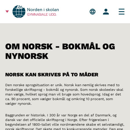
GYMNASIALE UDD.
OM NORSK - BOKMÅL OG
NYNORSK
NORSK KAN SKRIVES PÅ TO MÅDER
Den norske sprogsituation er unik. Norsk kan nemlig skrives med to
forskellige skriftsprog - bokmål og nynorsk. Som norsk skoleelev skal
man vælge, hvilket sprog man vil bruge som hovedsprog. Idag er det
ca. 90 procent, som vælger bokmål og omkring 10 procent, som
vælger nynorsk.
Baggrunden er historisk. I 300 år var Norge en del af Danmark, og
dansk var det officielle skriftsprog i Norge. Efter frigørelsen i
begyndelsen af 1800-tallet ville nordmændene skabe et selvstændigt,
norsk skriftsprog. Det skete med to konkurrerende metoder. Den ene