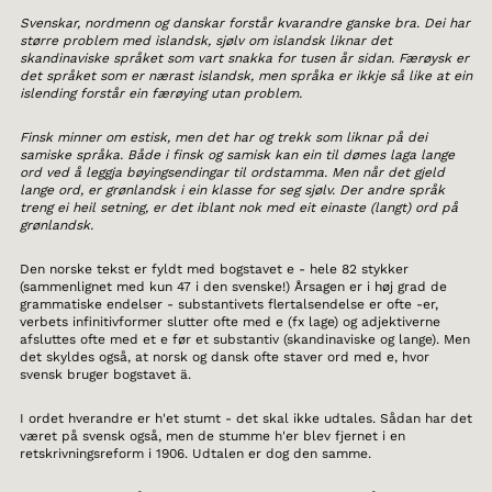
Svenskar, nordmenn og danskar forstår kvarandre ganske bra. Dei har
større problem med islandsk, sjølv om islandsk liknar det
skandinaviske språket som vart snakka for tusen år sidan. Færøysk er
det språket som er nærast islandsk, men språka er ikkje så like at ein
islending forstår ein færøying utan problem.
Finsk minner om estisk, men det har og trekk som liknar på dei
samiske språka. Både i finsk og samisk kan ein til dømes laga lange
ord ved å leggja bøyingsendingar til ordstamma. Men når det gjeld
lange ord, er grønlandsk i ein klasse for seg sjølv. Der andre språk
treng ei heil setning, er det iblant nok med eit einaste (langt) ord på
grønlandsk.
Den norske tekst er fyldt med bogstavet e - hele 82 stykker
(sammenlignet med kun 47 i den svenske!) Årsagen er i høj grad de
grammatiske endelser - substantivets flertalsendelse er ofte -er,
verbets infinitivformer slutter ofte med e (fx lage) og adjektiverne
afsluttes ofte med et e før et substantiv (skandinaviske og lange). Men
det skyldes også, at norsk og dansk ofte staver ord med e, hvor
svensk bruger bogstavet ä.
I ordet hverandre er h'et stumt - det skal ikke udtales. Sådan har det
været på svensk også, men de stumme h'er blev fjernet i en
retskrivningsreform i 1906. Udtalen er dog den samme.