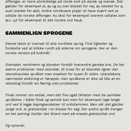
diftonger, er mere almindelige på norsk end på dansk og svensk. Det
gælder for eksempel ei, øy og au (nei istedet for nej, øy istedet for ø,
aust istedet for øst). Andre nordboere plejer at have svært ved at
udtale de norske diftonger. Au skal for eksempel snarere udtales som
æu. Lyt for eksempel til det norske ord hauk.
SAMMENLIGN SPROGENE
Denne tekst er oversat til alle nordiske sprog. Find ligheder og
forskelle ved at klikke rundt på siderne om sprogene. Her er den
norske version på bokmål:
Svensker, nordmenn og dansker forstår hverandre ganske bra. De har
større problemer med islandsk, til tross for at islandsk ligner det
skandinaviske språket man snakket for tusen år siden. Islandskens
nærmeste slektning er færøysk, men språkene er ikke så like at en
islending forstår en færing uten problemer.
Finsk minner om estisk, men det fins også likheter med de samiske
språkene. I både finsk og samisk kan man for eksempel lage lange
ord ved å legge bøyingsendelser til ordstammen. Men når det gjelder
lange ord, er grønlandsk i en klasse for seg. Der andre språk trenger
en hel setning, holder det iblant med ett eneste grønlandsk ord.
Og nynorsk: