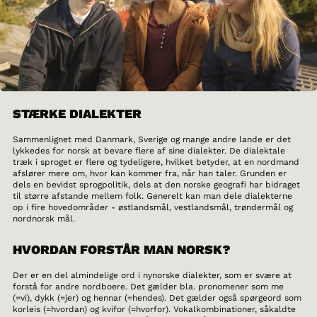
STÆRKE DIALEKTER
Sammenlignet med Danmark, Sverige og mange andre lande er det
lykkedes for norsk at bevare flere af sine dialekter. De dialektale
træk i sproget er flere og tydeligere, hvilket betyder, at en nordmand
afslører mere om, hvor kan kommer fra, når han taler. Grunden er
dels en bevidst sprogpolitik, dels at den norske geografi har bidraget
til større afstande mellem folk. Generelt kan man dele dialekterne
op i fire hovedområder - østlandsmål, vestlandsmål, trøndermål og
nordnorsk mål.
HVORDAN FORSTÅR MAN NORSK?
Der er en del almindelige ord i nynorske dialekter, som er svære at
forstå for andre nordboere. Det gælder bla. pronomener som me
(=vi), dykk (=jer) og hennar (=hendes). Det gælder også spørgeord som
korleis (=hvordan) og kvifor (=hvorfor). Vokalkombinationer, såkaldte