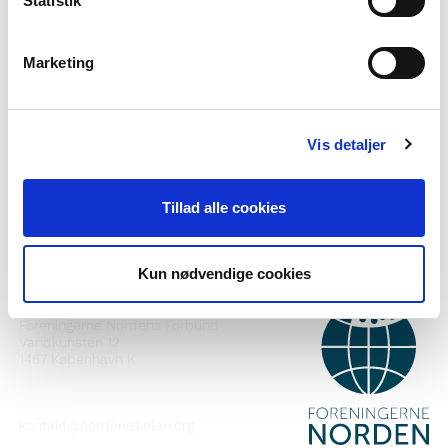
Statistik
Marketing
Vil du vide mere om Norden i skolen?
Abonner på vores nyhedsbrev
Vis detaljer
Følg os på Facebook
Tillad alle cookies
Følg os på Instagram
Kun nødvendige cookies
KONTAKT
Foreningerne Nordens Forbund
Vandkunsten 12
1467
København K
kontakt@nordeniskolen.org