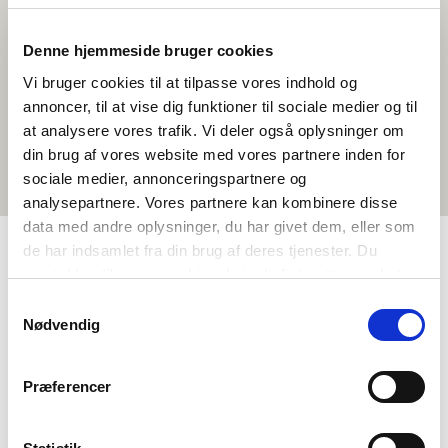
Denne hjemmeside bruger cookies
Vi bruger cookies til at tilpasse vores indhold og
annoncer, til at vise dig funktioner til sociale medier og til
at analysere vores trafik. Vi deler også oplysninger om
din brug af vores website med vores partnere inden for
sociale medier, annonceringspartnere og
analysepartnere. Vores partnere kan kombinere disse
data med andre oplysninger, du har givet dem, eller som
de har indsamlet fra din brug af deres tjenester. Du
samtykker til vores cookies, hvis du fortsætter med at
TAGS
anvende vores hjemmeside.
Samtykkevalg
Gymnasiale udd.
Samfundsfag
Faktatekst
Nødvendig
1-3 skoletimer
Præferencer