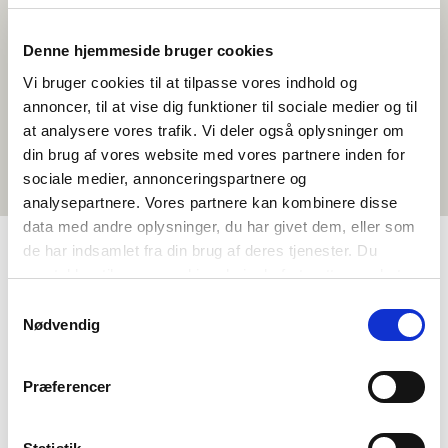
Denne hjemmeside bruger cookies
Vi bruger cookies til at tilpasse vores indhold og
annoncer, til at vise dig funktioner til sociale medier og til
at analysere vores trafik. Vi deler også oplysninger om
din brug af vores website med vores partnere inden for
sociale medier, annonceringspartnere og
analysepartnere. Vores partnere kan kombinere disse
data med andre oplysninger, du har givet dem, eller som
de har indsamlet fra din brug af deres tjenester. Du
samtykker til vores cookies, hvis du fortsætter med at
TAGS
anvende vores hjemmeside.
Samtykkevalg
Gymnasiale udd.
Sprog
Faktatekst
Nødvendig
Nordisk litteraturforståelse
1-3 skoletimer
Præferencer