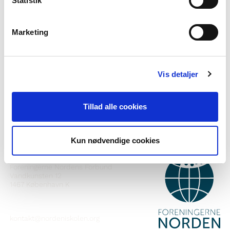
Statistik
Marketing
Vil du vide mere om Norden i skolen?
Abonner på vores nyhedsbrev
Vis detaljer
Følg os på Facebook
Tillad alle cookies
Følg os på Instagram
Kun nødvendige cookies
KONTAKT
Foreningerne Nordens Forbund
Vandkunsten 12
1467
København K
kontakt@nordeniskolen.org