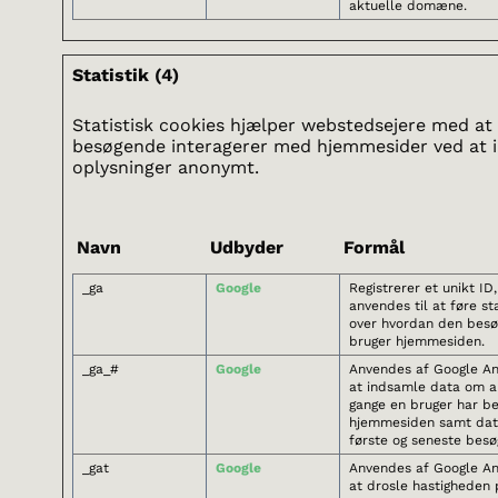
aktuelle domæne.
Statistik (4)
Statistisk cookies hjælper webstedsejere med at
besøgende interagerer med hjemmesider ved at 
oplysninger anonymt.
Navn
Udbyder
Formål
_ga
Google
Registrerer et unikt ID
anvendes til at føre sta
over hvordan den bes
bruger hjemmesiden.
_ga_#
Google
Anvendes af Google Ana
at indsamle data om an
gange en bruger har b
hjemmesiden samt dat
første og seneste besø
_gat
Google
Anvendes af Google Ana
at drosle hastigheden 