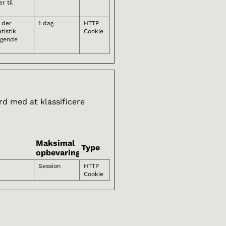
r til
, der
1 dag
HTTP
tistik
Cookie
øgende
rd med at klassificere
Maksimal
Type
opbevaringstid
Session
HTTP
Cookie