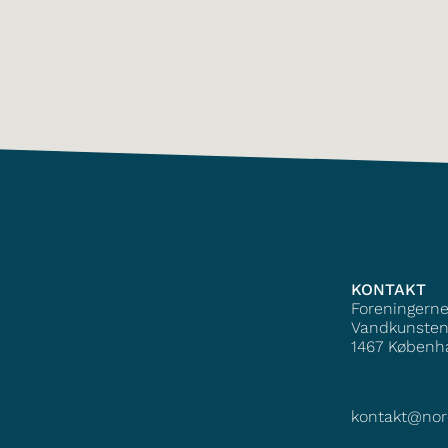
KONTAKT
Foreningern
Vandkunsten
1467
Københ
kontakt@nor