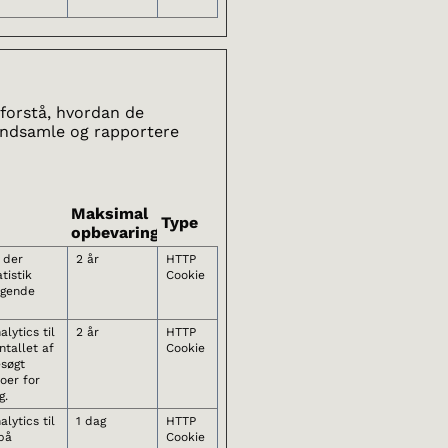
 forstå, hvordan de
indsamle og rapportere
Maksimal
Type
opbevaringstid
, der
2 år
HTTP
tistik
Cookie
øgende
lytics til
2 år
HTTP
tallet af
Cookie
esøgt
oer for
g.
lytics til
1 dag
HTTP
på
Cookie