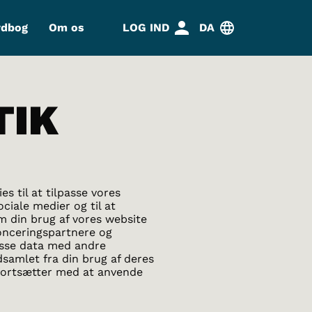
rdbog
Om os
LOG IND
DA
TIK
s til at tilpasse vores
ociale medier og til at
om din brug af vores website
onceringspartnere og
isse data med andre
dsamlet fra din brug af deres
u fortsætter med at anvende