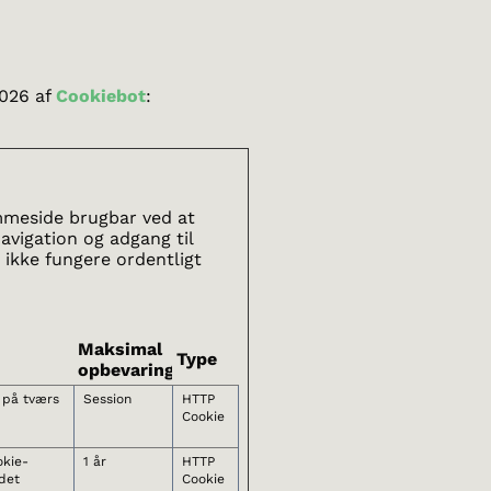
2026 af
Cookiebot
:
mmeside brugbar ved at
vigation og adgang til
ikke fungere ordentligt
Maksimal
Type
opbevaringstid
 på tværs
Session
HTTP
Cookie
kie-
1 år
HTTP
det
Cookie