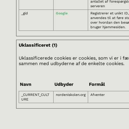
antallet af forespørgsle
serveren
_gid
Google
Registrerer et unikt ID
anvendes til at føre sta
over hvordan den bes
bruger hjemmesiden.
Uklassificeret (1)
Uklassificerede cookies er cookies, som vi er i fæ
sammen med udbyderne af de enkelte cookies.
Navn
Udbyder
Formål
_CURRENT_CULT
nordeniskolen.org
Afventer
URE