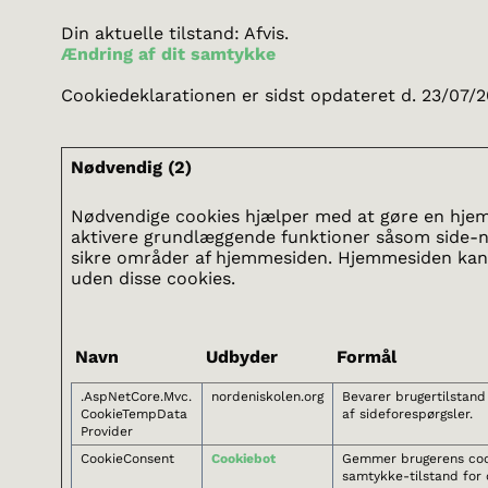
Din aktuelle tilstand: Afvis.
Ændring af dit samtykke
Cookiedeklarationen er sidst opdateret d. 23/07/
Nødvendig (2)
Nødvendige cookies hjælper med at gøre en hje
aktivere grundlæggende funktioner såsom side-na
sikre områder af hjemmesiden. Hjemmesiden kan 
uden disse cookies.
Navn
Udbyder
Formål
.AspNetCore.Mvc.
nordeniskolen.org
Bevarer brugertilstand
CookieTempData
af sideforespørgsler.
Provider
CookieConsent
Cookiebot
Gemmer brugerens coo
samtykke-tilstand for 