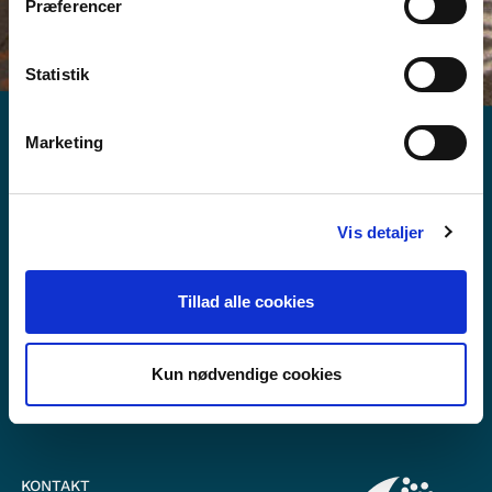
Præferencer
Statistik
Marketing
Vis detaljer
Vil du vide mere om Norden i skolen?
Abonner på vores nyhedsbrev
Tillad alle cookies
Følg os på Facebook
Kun nødvendige cookies
Følg os på Instagram
KONTAKT