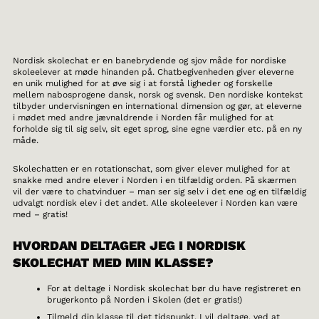
Nordisk skolechat er en banebrydende og sjov måde for nordiske
skoleelever at møde hinanden på. Chatbegivenheden giver eleverne
en unik mulighed for at øve sig i at forstå ligheder og forskelle
mellem nabosprogene dansk, norsk og svensk. Den nordiske kontekst
tilbyder undervisningen en international dimension og gør, at eleverne
i mødet med andre jævnaldrende i Norden får mulighed for at
forholde sig til sig selv, sit eget sprog, sine egne værdier etc. på en ny
måde.
Skolechatten er en rotationschat, som giver elever mulighed for at
snakke med andre elever i Norden i en tilfældig orden. På skærmen
vil der være to chatvinduer – man ser sig selv i det ene og en tilfældig
udvalgt nordisk elev i det andet. Alle skoleelever i Norden kan være
med – gratis!
HVORDAN DELTAGER JEG I NORDISK
SKOLECHAT MED MIN KLASSE?
For at deltage i Nordisk skolechat bør du have registreret en
brugerkonto på Norden i Skolen (det er gratis!)
Tilmeld din klasse til det tidspunkt, I vil deltage, ved at