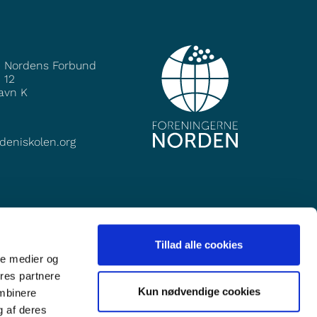
e Nordens Forbund
 12
avn K
deniskolen.org
Tillad alle cookies
ale medier og
ores partnere
Kun nødvendige cookies
ombinere
g af deres