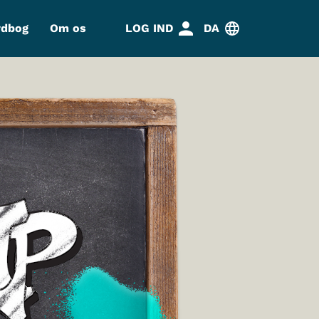
rdbog
Om os
LOG IND
DA