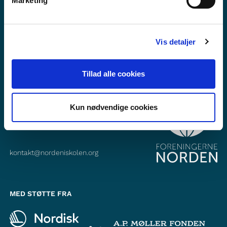
Marketing
Abonner på vores nyhedsbrev
Følg os på Facebook
Vis detaljer
Følg os på Instagram
Tillad alle cookies
KONTAKT
Foreningerne Nordens Forbund
Kun nødvendige cookies
Vandkunsten 12
1467
København K
kontakt@nordeniskolen.org
MED STØTTE FRA