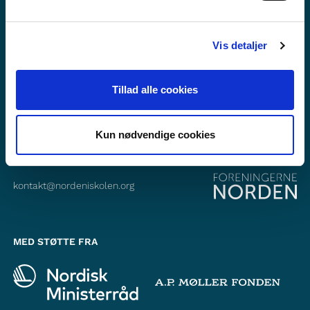
Følg os på Facebook
Følg os på Instagram
Vis detaljer
Tillad alle cookies
KONTAKT
Foreningerne Nordens Forbund
Vandkunsten 12
Kun nødvendige cookies
1467
København K
kontakt@nordeniskolen.org
MED STØTTE FRA