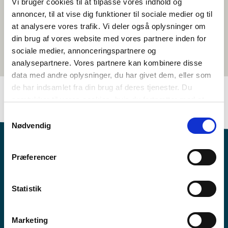
Vi bruger cookies til at tilpasse vores indhold og
annoncer, til at vise dig funktioner til sociale medier og til
at analysere vores trafik. Vi deler også oplysninger om
din brug af vores website med vores partnere inden for
sociale medier, annonceringspartnere og
analysepartnere. Vores partnere kan kombinere disse
data med andre oplysninger, du har givet dem, eller som
de har indsamlet fra din brug af deres tjenester. Du
samtykker til vores cookies, hvis du fortsætter med at
anvende vores hjemmeside.
Samtykkevalg
Nødvendig
Præferencer
Statistik
Vil du vide mere om Norden i skolen?
Abonner på vores nyhedsbrev
Marketing