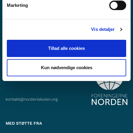
Marketing
Abonner på vores nyhedsbrev
Følg os på Facebook
Vis detaljer
Følg os på Instagram
Tillad alle cookies
KONTAKT
Kun nødvendige cookies
Foreningerne Nordens Forbund
Vandkunsten 12
1467
København K
kontakt@nordeniskolen.org
MED STØTTE FRA