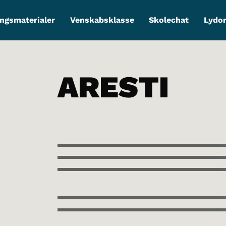
ngsmaterialer
Venskabsklasse
Skolechat
Lydo
ARESTI