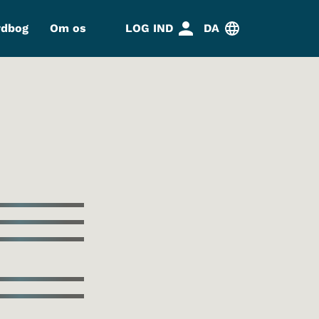
rdbog
Om os
LOG IND
DA