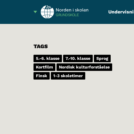
Undervisni
GRUNDSKOLE
TAGS
5.-6. klasse
7.-10. klasse
Sprog
Kortfilm
Nordisk kulturforståelse
Finsk
1-3 skoletimer