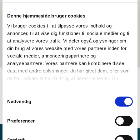
Denne hjemmeside bruger cookies
Vi bruger cookies til at tilpasse vores indhold og
annoncer, til at vise dig funktioner til sociale medier og til
at analysere vores trafik. Vi deler også oplysninger om
din brug af vores website med vores partnere inden for
sociale medier, annonceringspartnere og
analysepartnere. Vores partnere kan kombinere disse
data med andre oplysninger, du har givet dem, eller som
de har indsamlet fra din brug af deres tjenester. Du
samtykker til vores cookies, hvis du fortsætter med at
TAGS
anvende vores hjemmeside.
Samtykkevalg
5.-6. klasse
7.-10. klasse
Sprog
Spillefilm
Nødvendig
Norsk (tale)
1-3 skoletimer
Præferencer