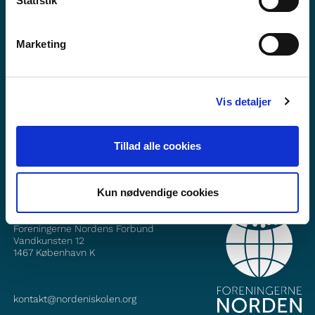
Statistik
Marketing
Vil du vide mere om Norden i skolen?
Abonner på vores nyhedsbrev
Vis detaljer
Følg os på Facebook
Tillad alle cookies
Følg os på Instagram
Kun nødvendige cookies
KONTAKT
Foreningerne Nordens Forbund
Vandkunsten 12
1467
København K
kontakt@nordeniskolen.org