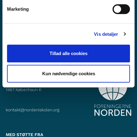
Vil du vide mere om Norden i skolen?
Marketing
Abonner på vores nyhedsbrev
Følg os på Facebook
Vis detaljer
Følg os på Instagram
Tillad alle cookies
Kun nødvendige cookies
KONTAKT
Foreningerne Nordens Forbund
Vandkunsten 12
1467
København K
kontakt@nordeniskolen.org
MED STØTTE FRA