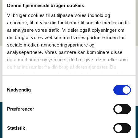
Denne hjemmeside bruger cookies
Vi bruger cookies til at tilpasse vores indhold og
annoncer, til at vise dig funktioner til sociale medier og til
at analysere vores trafik. Vi deler også oplysninger om
din brug af vores website med vores partnere inden for
sociale medier, annonceringspartnere og
analysepartnere. Vores partnere kan kombinere disse
data med andre oplysninger, du har givet dem, eller som
de har indsamlet fra din brug af deres tjenester. Du
TAGS
samtykker til vores cookies, hvis du fortsætter med at
7.-10. klasse
Sprog
Spillefilm
Svensk
anvende vores hjemmeside.
Samtykkevalg
1-3 skoletimer
Nødvendig
Præferencer
Statistik