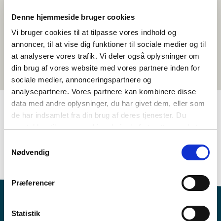
Denne hjemmeside bruger cookies
Vi bruger cookies til at tilpasse vores indhold og
annoncer, til at vise dig funktioner til sociale medier og til
at analysere vores trafik. Vi deler også oplysninger om
din brug af vores website med vores partnere inden for
sociale medier, annonceringspartnere og
analysepartnere. Vores partnere kan kombinere disse
data med andre oplysninger, du har givet dem, eller som
de har indsamlet fra din brug af deres tjenester. Du
TAGS
samtykker til vores cookies, hvis du fortsætter med at
anvende vores hjemmeside.
Samtykkevalg
7.-10. klasse
Sprog
Faktatekst
Nødvendig
Viden om nordisk sprog
<1 skoletime
Præferencer
Statistik