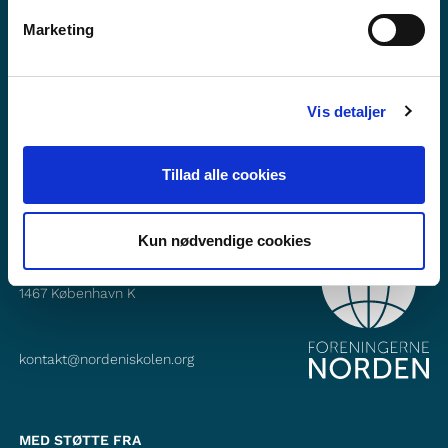
Vil du vide mere om Norden i skolen?
Marketing
Abonner på vores nyhedsbrev
Følg os på Facebook
Vis detaljer
Følg os på Instagram
Tillad alle cookies
Kun nødvendige cookies
KONTAKT
Foreningerne Nordens Forbund
Vandkunsten 12
1467
København K
kontakt@nordeniskolen.org
MED STØTTE FRA