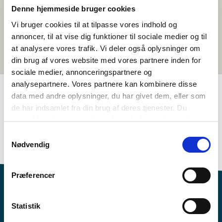
Denne hjemmeside bruger cookies
Vi bruger cookies til at tilpasse vores indhold og
annoncer, til at vise dig funktioner til sociale medier og til
at analysere vores trafik. Vi deler også oplysninger om
din brug af vores website med vores partnere inden for
sociale medier, annonceringspartnere og
analysepartnere. Vores partnere kan kombinere disse
data med andre oplysninger, du har givet dem, eller som
de har indsamlet fra din brug af deres tjenester. Du
TAGS
samtykker til vores cookies, hvis du fortsætter med at
7.-10. klasse
Sprog
Dokumentarfilm
Dansk
anvende vores hjemmeside.
Samtykkevalg
1-3 skoletimer
Nødvendig
Præferencer
Statistik