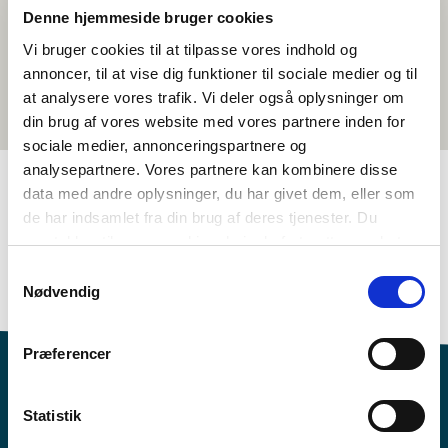
Denne hjemmeside bruger cookies
Vi bruger cookies til at tilpasse vores indhold og
annoncer, til at vise dig funktioner til sociale medier og til
at analysere vores trafik. Vi deler også oplysninger om
din brug af vores website med vores partnere inden for
sociale medier, annonceringspartnere og
analysepartnere. Vores partnere kan kombinere disse
data med andre oplysninger, du har givet dem, eller som
de har indsamlet fra din brug af deres tjenester. Du
TAGS
samtykker til vores cookies, hvis du fortsætter med at
Sprog
Spillefilm
Sprogforståelse - tale (DA, NO, SV)
anvende vores hjemmeside.
Samtykkevalg
Identitet
Dansk
1-3 skoletimer
Nødvendig
Præferencer
Statistik