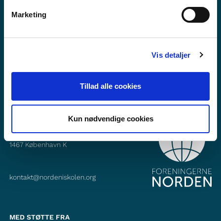
Vil du vide mere om Norden i skolen?
Marketing
Abonner på vores nyhedsbrev
Følg os på Facebook
Vis detaljer
Følg os på Instagram
Tillad alle cookies
Kun nødvendige cookies
KONTAKT
Foreningerne Nordens Forbund
Vandkunsten 12
1467
København K
kontakt@nordeniskolen.org
MED STØTTE FRA