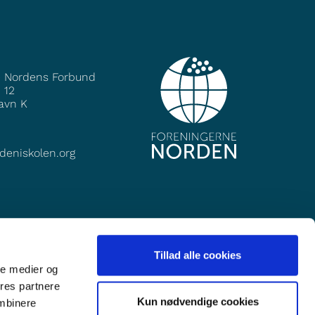
e Nordens Forbund
 12
avn K
deniskolen.org
Tillad alle cookies
ale medier og
ores partnere
Kun nødvendige cookies
ombinere