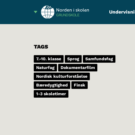
Undervisni
GRUNDSKOLE
TAGS
7.-10. klasse
Sprog
Samfundsfag
Naturfag
Dokumentarfilm
Nordisk kulturforståelse
Bæredygtighed
Finsk
1-3 skoletimer