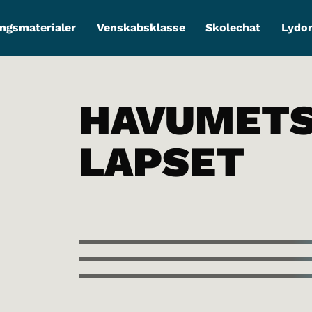
ngsmaterialer
Venskabsklasse
Skolechat
Lydo
HAVUMET
LAPSET