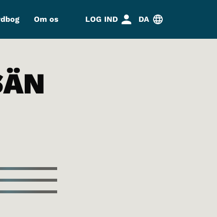
rdbog
Om os
LOG IND
DA
SÄN