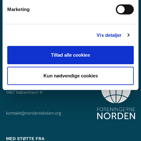
Vil du vide mere om Norden i skolen?
Marketing
Abonner på vores nyhedsbrev
Følg os på Facebook
Vis detaljer
Følg os på Instagram
Tillad alle cookies
Kun nødvendige cookies
KONTAKT
Foreningerne Nordens Forbund
Vandkunsten 12
1467
København K
kontakt@nordeniskolen.org
MED STØTTE FRA