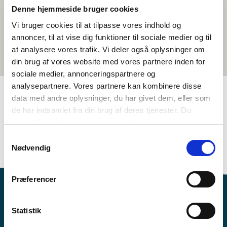
Denne hjemmeside bruger cookies
Vi bruger cookies til at tilpasse vores indhold og
annoncer, til at vise dig funktioner til sociale medier og til
at analysere vores trafik. Vi deler også oplysninger om
din brug af vores website med vores partnere inden for
sociale medier, annonceringspartnere og
analysepartnere. Vores partnere kan kombinere disse
data med andre oplysninger, du har givet dem, eller som
de har indsamlet fra din brug af deres tjenester. Du
TAGS
samtykker til vores cookies, hvis du fortsætter med at
7.-10. klasse
Sprog
Kortfilm
Dansk
anvende vores hjemmeside.
Samtykkevalg
1-3 skoletimer
Nødvendig
Præferencer
Statistik