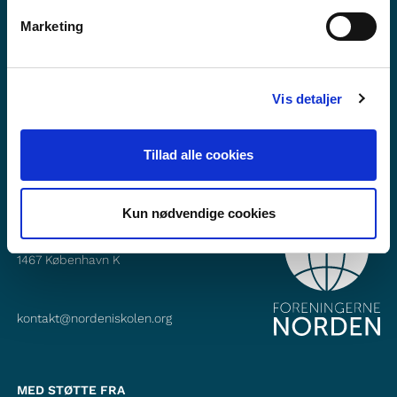
Vil du vide mere om Norden i skolen?
Marketing
Abonner på vores nyhedsbrev
Følg os på Facebook
Vis detaljer
Følg os på Instagram
Tillad alle cookies
Kun nødvendige cookies
KONTAKT
Foreningerne Nordens Forbund
Vandkunsten 12
1467
København K
kontakt@nordeniskolen.org
MED STØTTE FRA