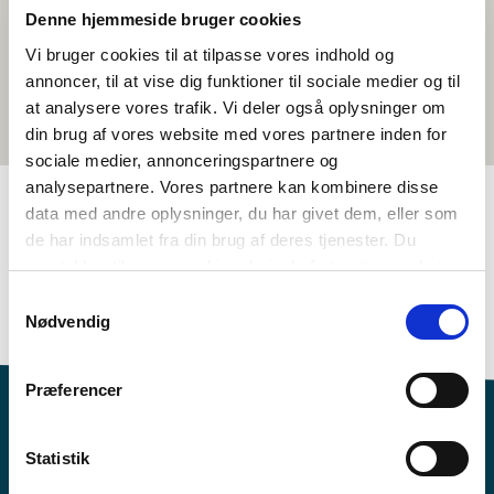
Denne hjemmeside bruger cookies
Vi bruger cookies til at tilpasse vores indhold og
annoncer, til at vise dig funktioner til sociale medier og til
at analysere vores trafik. Vi deler også oplysninger om
din brug af vores website med vores partnere inden for
sociale medier, annonceringspartnere og
analysepartnere. Vores partnere kan kombinere disse
data med andre oplysninger, du har givet dem, eller som
de har indsamlet fra din brug af deres tjenester. Du
TAGS
samtykker til vores cookies, hvis du fortsætter med at
7.-10. klasse
Sprog
Kortfilm
anvende vores hjemmeside.
Samtykkevalg
Nordisk kulturforståelse
Dansk
<1 skoletime
Nødvendig
Præferencer
Statistik