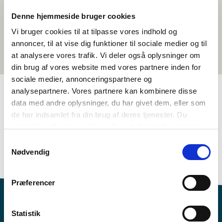
Denne hjemmeside bruger cookies
Vi bruger cookies til at tilpasse vores indhold og
annoncer, til at vise dig funktioner til sociale medier og til
at analysere vores trafik. Vi deler også oplysninger om
din brug af vores website med vores partnere inden for
sociale medier, annonceringspartnere og
analysepartnere. Vores partnere kan kombinere disse
data med andre oplysninger, du har givet dem, eller som
TAGS
de har indsamlet fra din brug af deres tjenester. Du
samtykker til vores cookies, hvis du fortsætter med at
5.-6. klasse
Sprog
Samfundsfag
Dokumentarfilm
anvende vores hjemmeside.
Politiske problemstillinger i Norden
Dansk
Samtykkevalg
Nødvendig
1-3 skoletimer
Præferencer
Statistik