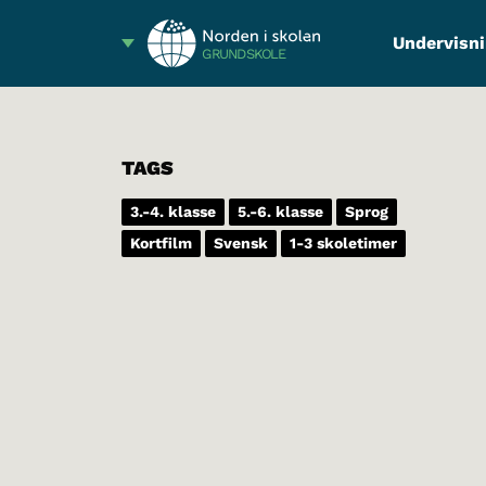
Undervisni
GRUNDSKOLE
TAGS
3.-4. klasse
5.-6. klasse
Sprog
Kortfilm
Svensk
1-3 skoletimer