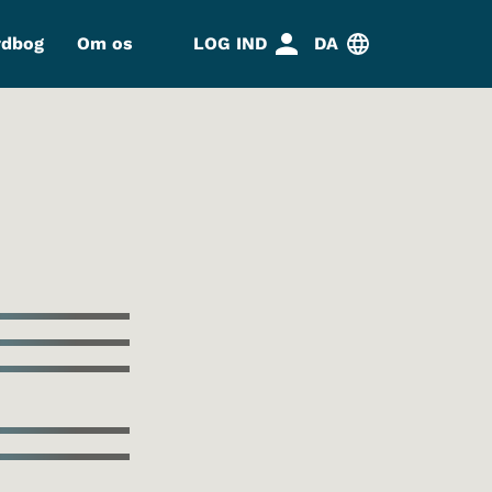
rdbog
Om os
LOG IND
DA