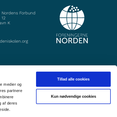
e Nordens Forbund
 12
avn K
deniskolen.org
Tillad alle cookies
ale medier og
ores partnere
Kun nødvendige cookies
ombinere
g af deres
eside.