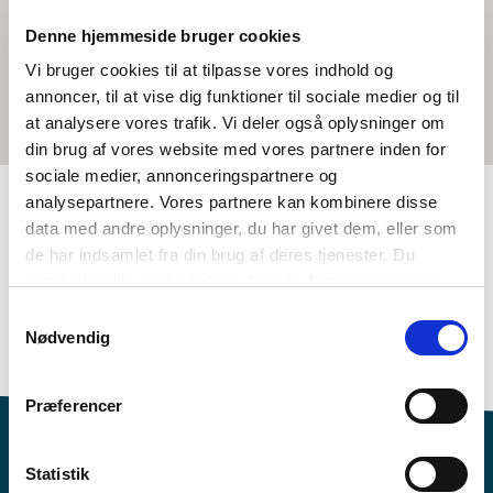
Denne hjemmeside bruger cookies
Vi bruger cookies til at tilpasse vores indhold og
annoncer, til at vise dig funktioner til sociale medier og til
at analysere vores trafik. Vi deler også oplysninger om
din brug af vores website med vores partnere inden for
sociale medier, annonceringspartnere og
analysepartnere. Vores partnere kan kombinere disse
data med andre oplysninger, du har givet dem, eller som
TAGS
de har indsamlet fra din brug af deres tjenester. Du
samtykker til vores cookies, hvis du fortsætter med at
3.-4. klasse
5.-6. klasse
Sprog
Kortfilm
anvende vores hjemmeside.
Sprogforståelse - tale (DA, NO, SV)
Norsk (tale)
Samtykkevalg
Nødvendig
<1 skoletime
Præferencer
Statistik