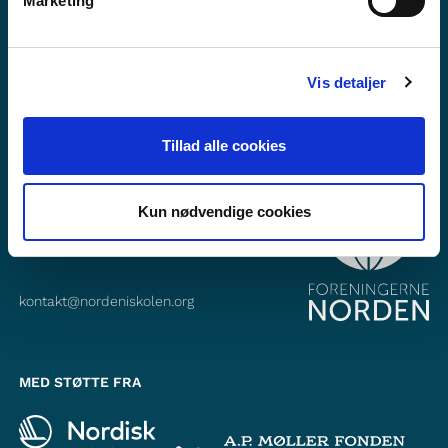
Marketing
Abonner på vores nyhedsbrev
Følg os på Facebook
Vis detaljer
Følg os på Instagram
Tillad alle cookies
KONTAKT
Foreningerne Nordens Forbund
Kun nødvendige cookies
Vandkunsten 12
1467
København K
kontakt@nordeniskolen.org
MED STØTTE FRA