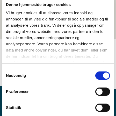
Denne hjemmeside bruger cookies
Vi bruger cookies til at tilpasse vores indhold og
annoncer, til at vise dig funktioner til sociale medier og til
at analysere vores trafik. Vi deler også oplysninger om
din brug af vores website med vores partnere inden for
sociale medier, annonceringspartnere og
analysepartnere. Vores partnere kan kombinere disse
data med andre oplysninger, du har givet dem, eller som
de har indsamlet fra din brug af deres tjenester. Du
TAGS
samtykker til vores cookies, hvis du fortsætter med at
3.-4. klasse
5.-6. klasse
Sprog
Kortfilm
Svensk
anvende vores hjemmeside.
Samtykkevalg
<1 skoletime
Nødvendig
Præferencer
Statistik