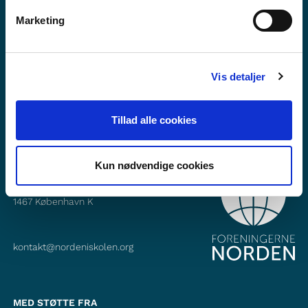
Vil du vide mere om Norden i skolen?
Marketing
Abonner på vores nyhedsbrev
Følg os på Facebook
Vis detaljer
Følg os på Instagram
Tillad alle cookies
Kun nødvendige cookies
KONTAKT
Foreningerne Nordens Forbund
Vandkunsten 12
1467
København K
kontakt@nordeniskolen.org
MED STØTTE FRA