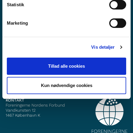
Statistik
Marketing
Vil du vide mere om Norden i skolen?
Abonner på vores nyhedsbrev
Vis detaljer
Følg os på Facebook
Tillad alle cookies
Følg os på Instagram
Kun nødvendige cookies
KONTAKT
Foreningerne Nordens Forbund
Vandkunsten 12
1467
København K