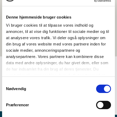
Denne hjemmeside bruger cookies
Vi bruger cookies til at tilpasse vores indhold og
annoncer, til at vise dig funktioner til sociale medier og til
at analysere vores trafik. Vi deler også oplysninger om
din brug af vores website med vores partnere inden for
sociale medier, annonceringspartnere og
analysepartnere. Vores partnere kan kombinere disse
data med andre oplysninger, du har givet dem, eller som
de har indsamlet fra din brug af deres tjenester. Du
TAGS
samtykker til vores cookies, hvis du fortsætter med at
anvende vores hjemmeside.
Samtykkevalg
5.-6. klasse
7.-10. klasse
Sprog
Nødvendig
Aktivitetsforslag (venskabsklasse)
Sprogforståelse - tale (DA, NO, SV)
1-3 skoletimer
Præferencer