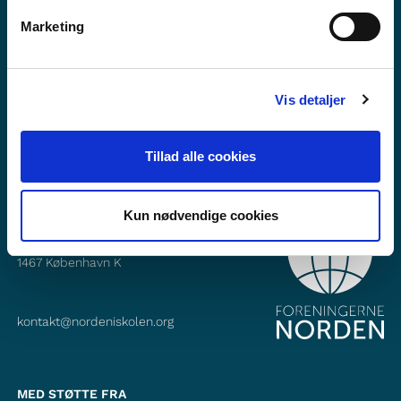
Vil du vide mere om Norden i skolen?
Marketing
Abonner på vores nyhedsbrev
Følg os på Facebook
Vis detaljer
Følg os på Instagram
Tillad alle cookies
Kun nødvendige cookies
KONTAKT
Foreningerne Nordens Forbund
Vandkunsten 12
1467
København K
kontakt@nordeniskolen.org
MED STØTTE FRA