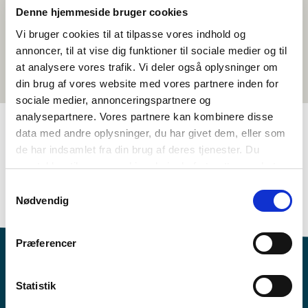
Denne hjemmeside bruger cookies
Vi bruger cookies til at tilpasse vores indhold og
annoncer, til at vise dig funktioner til sociale medier og til
at analysere vores trafik. Vi deler også oplysninger om
din brug af vores website med vores partnere inden for
sociale medier, annonceringspartnere og
analysepartnere. Vores partnere kan kombinere disse
data med andre oplysninger, du har givet dem, eller som
de har indsamlet fra din brug af deres tjenester. Du
TAGS
samtykker til vores cookies, hvis du fortsætter med at
5.-6. klasse
Sprog
Kortfilm
Svensk
anvende vores hjemmeside.
Samtykkevalg
1-3 skoletimer
Nødvendig
Præferencer
Statistik