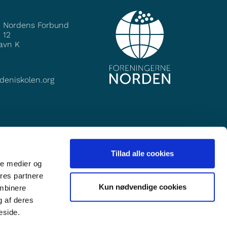
e Nordens Forbund
 12
avn K
deniskolen.org
Tillad alle cookies
ale medier og
ores partnere
Kun nødvendige cookies
ombinere
g af deres
eside.