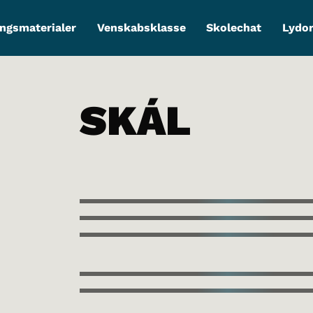
ngsmaterialer
Venskabsklasse
Skolechat
Lydo
SKÁL