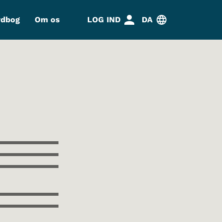
rdbog
Om os
LOG IND
DA