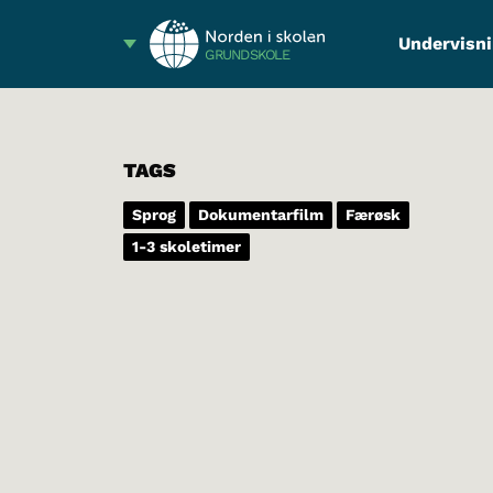
Undervisni
GRUNDSKOLE
TAGS
Sprog
Dokumentarfilm
Færøsk
1-3 skoletimer