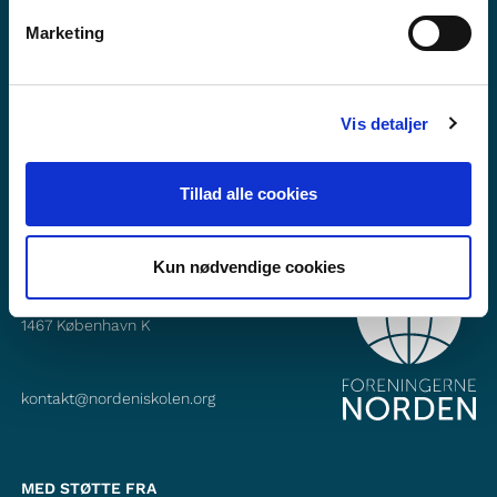
Vil du vide mere om Norden i skolen?
Marketing
Abonner på vores nyhedsbrev
Følg os på Facebook
Vis detaljer
Følg os på Instagram
Tillad alle cookies
Kun nødvendige cookies
KONTAKT
Foreningerne Nordens Forbund
Vandkunsten 12
1467
København K
kontakt@nordeniskolen.org
MED STØTTE FRA