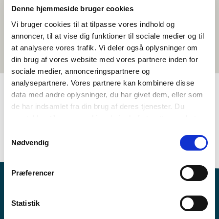
Denne hjemmeside bruger cookies
Vi bruger cookies til at tilpasse vores indhold og
annoncer, til at vise dig funktioner til sociale medier og til
at analysere vores trafik. Vi deler også oplysninger om
din brug af vores website med vores partnere inden for
sociale medier, annonceringspartnere og
analysepartnere. Vores partnere kan kombinere disse
data med andre oplysninger, du har givet dem, eller som
de har indsamlet fra din brug af deres tjenester. Du
TAGS
samtykker til vores cookies, hvis du fortsætter med at
7.-10. klasse
Sprog
Dokumentarfilm
Færøsk
anvende vores hjemmeside.
Samtykkevalg
1-3 skoletimer
Nødvendig
Præferencer
Statistik