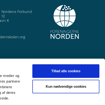
e Nordens Forbund
 12
avn K
deniskolen.org
Tillad alle cookies
ale medier og
ores partnere
Kun nødvendige cookies
ombinere
g af deres
eside.