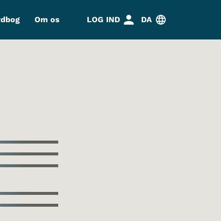
rdbog
Om os
LOG IND
DA