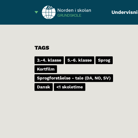
Undervisni
GRUNDSKOLE
TAGS
3.-4. klasse
5.-6. klasse
Sprog
Kortfilm
Sprogforståelse - tale (DA, NO, SV)
Dansk
<1 skoletime