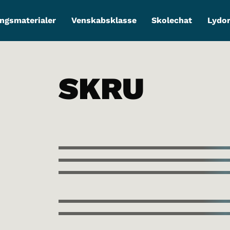
ngsmaterialer
Venskabsklasse
Skolechat
Lydo
SKRU