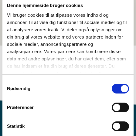
Denne hjemmeside bruger cookies
Vi bruger cookies til at tilpasse vores indhold og
annoncer, til at vise dig funktioner til sociale medier og til
at analysere vores trafik. Vi deler også oplysninger om
din brug af vores website med vores partnere inden for
sociale medier, annonceringspartnere og
analysepartnere. Vores partnere kan kombinere disse
data med andre oplysninger, du har givet dem, eller som
de har indsamlet fra din brug af deres tjenester. Du
TAGS
samtykker til vores cookies, hvis du fortsætter med at
3.-4. klasse
5.-6. klasse
Sprog
Kortfilm
anvende vores hjemmeside.
Samtykkevalg
Nordisk kulturforståelse
Islandsk
<1 skoletime
Nødvendig
Præferencer
Statistik