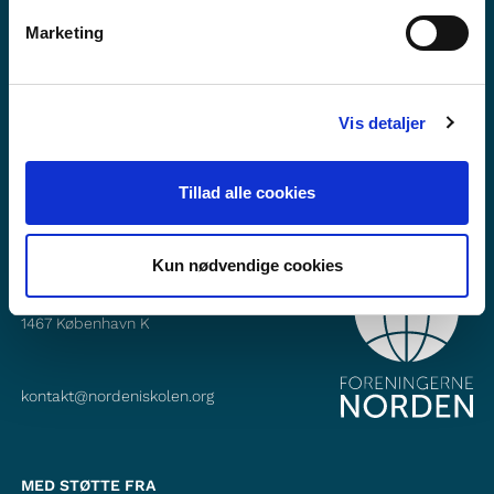
Vil du vide mere om Norden i skolen?
Marketing
Abonner på vores nyhedsbrev
Følg os på Facebook
Vis detaljer
Følg os på Instagram
Tillad alle cookies
Kun nødvendige cookies
KONTAKT
Foreningerne Nordens Forbund
Vandkunsten 12
1467
København K
kontakt@nordeniskolen.org
MED STØTTE FRA