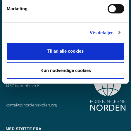
Vil du vide mere om Norden i skolen?
Marketing
Abonner på vores nyhedsbrev
Følg os på Facebook
Vis detaljer
Følg os på Instagram
Tillad alle cookies
Kun nødvendige cookies
KONTAKT
Foreningerne Nordens Forbund
Vandkunsten 12
1467
København K
kontakt@nordeniskolen.org
MED STØTTE FRA