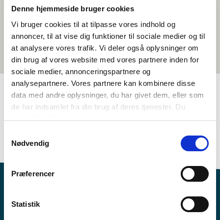
Denne hjemmeside bruger cookies
Vi bruger cookies til at tilpasse vores indhold og
annoncer, til at vise dig funktioner til sociale medier og til
at analysere vores trafik. Vi deler også oplysninger om
din brug af vores website med vores partnere inden for
sociale medier, annonceringspartnere og
analysepartnere. Vores partnere kan kombinere disse
data med andre oplysninger, du har givet dem, eller som
de har indsamlet fra din brug af deres tjenester. Du
TAGS
samtykker til vores cookies, hvis du fortsætter med at
5.-6. klasse
7.-10. klasse
Sprog
Kortfilm
anvende vores hjemmeside.
Samtykkevalg
Nordisk kulturforståelse
Finsk
1-3 skoletimer
Nødvendig
Præferencer
Statistik