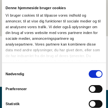
Denne hjemmeside bruger cookies
Vi bruger cookies til at tilpasse vores indhold og
annoncer, til at vise dig funktioner til sociale medier og til
at analysere vores trafik. Vi deler også oplysninger om
din brug af vores website med vores partnere inden for
sociale medier, annonceringspartnere og
analysepartnere. Vores partnere kan kombinere disse
data med andre oplysninger, du har givet dem, eller som
TAGS
de har indsamlet fra din brug af deres tjenester. Du
samtykker til vores cookies, hvis du fortsætter med at
5.-6. klasse
Sprog
Kortfilm
anvende vores hjemmeside.
Sprogforståelse - tale (DA, NO, SV)
Norsk (tale)
Samtykkevalg
Nødvendig
1-3 skoletimer
Præferencer
Statistik