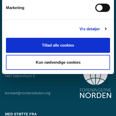
Vil du vide mere om Norden i skolen?
Marketing
Abonner på vores nyhedsbrev
Følg os på Facebook
Vis detaljer
Følg os på Instagram
Tillad alle cookies
Kun nødvendige cookies
KONTAKT
Foreningerne Nordens Forbund
Vandkunsten 12
1467
København K
kontakt@nordeniskolen.org
MED STØTTE FRA