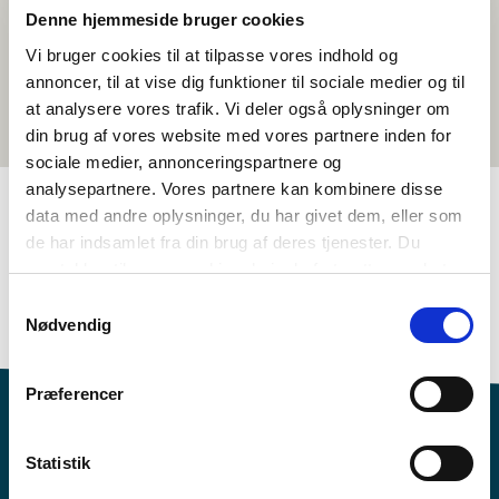
Denne hjemmeside bruger cookies
Vi bruger cookies til at tilpasse vores indhold og
annoncer, til at vise dig funktioner til sociale medier og til
at analysere vores trafik. Vi deler også oplysninger om
din brug af vores website med vores partnere inden for
sociale medier, annonceringspartnere og
analysepartnere. Vores partnere kan kombinere disse
data med andre oplysninger, du har givet dem, eller som
de har indsamlet fra din brug af deres tjenester. Du
TAGS
samtykker til vores cookies, hvis du fortsætter med at
5.-6. klasse
7.-10. klasse
Sprog
Kortfilm
anvende vores hjemmeside.
Samtykkevalg
Nordisk kulturforståelse
Finsk
<1 skoletime
Nødvendig
Præferencer
Statistik