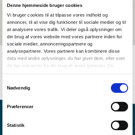
Denne hjemmeside bruger cookies
Vi bruger cookies til at tilpasse vores indhold og
annoncer, til at vise dig funktioner til sociale medier og til
at analysere vores trafik. Vi deler også oplysninger om
din brug af vores website med vores partnere inden for
sociale medier, annonceringspartnere og
analysepartnere. Vores partnere kan kombinere disse
data med andre oplysninger, du har givet dem, eller som
de har indsamlet fra din brug af deres tjenester. Du
TAGS
samtykker til vores cookies, hvis du fortsætter med at
3.-4. klasse
5.-6. klasse
Sprog
Dokumentarfilm
anvende vores hjemmeside.
Samtykkevalg
Dansk
1-3 skoletimer
Nødvendig
Præferencer
Statistik