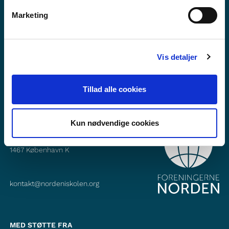
Vil du vide mere om Norden i skolen?
Marketing
Abonner på vores nyhedsbrev
Følg os på Facebook
Vis detaljer
Følg os på Instagram
Tillad alle cookies
Kun nødvendige cookies
KONTAKT
Foreningerne Nordens Forbund
Vandkunsten 12
1467
København K
kontakt@nordeniskolen.org
MED STØTTE FRA