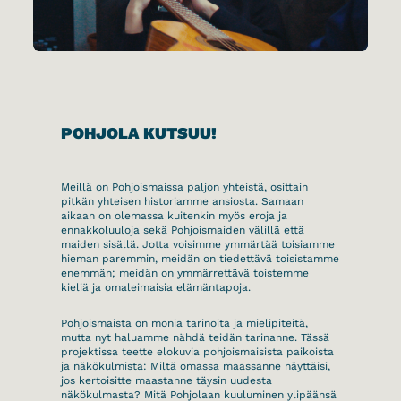
POHJOLA KUTSUU!
Meillä on Pohjoismaissa paljon yhteistä, osittain
pitkän yhteisen historiamme ansiosta. Samaan
aikaan on olemassa kuitenkin myös eroja ja
ennakkoluuloja sekä Pohjoismaiden välillä että
maiden sisällä. Jotta voisimme ymmärtää toisiamme
hieman paremmin, meidän on tiedettävä toisistamme
enemmän; meidän on ymmärrettävä toistemme
kieliä ja omaleimaisia elämäntapoja.
Pohjoismaista on monia tarinoita ja mielipiteitä,
mutta nyt haluamme nähdä teidän tarinanne. Tässä
projektissa teette elokuvia pohjoismaisista paikoista
ja näkökulmista: Miltä omassa maassanne näyttäisi,
jos kertoisitte maastanne täysin uudesta
näkökulmasta? Mitä Pohjolaan kuuluminen ylipäänsä