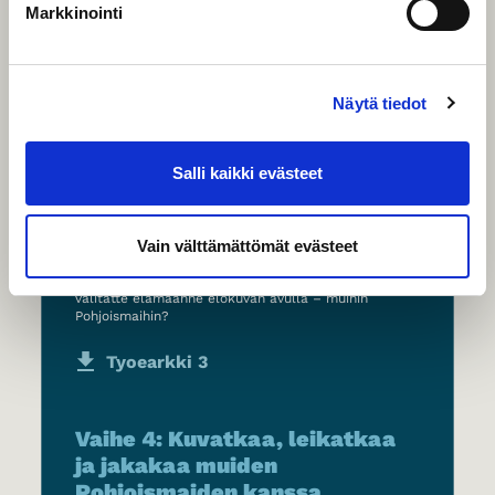
Markkinointi
Näytä tiedot
Salli kaikki evästeet
Katsokaa esimerkki opiskelijoiden tekemästä
elokuvasta ja etsikää siitä inspiraatiota omaan
elokuvaanne. Valitkaa hyvä kuvauspaikka
Vain välttämättömät evästeet
lähialueelta ja päättäkää elokuvan sanoma,
kohtaukset ja lähteet. Kehittäkää pienryhmissä
ideoita ja käsikirjoituksia kuvauksia varten. Miten
välitätte elämäänne elokuvan avulla – muihin
Pohjoismaihin?
Tyoearkki 3
Vaihe 4: Kuvatkaa, leikatkaa
ja jakakaa muiden
Pohjoismaiden kanssa