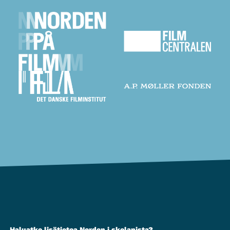
Haluatko lisätietoa Norden i skolanista?