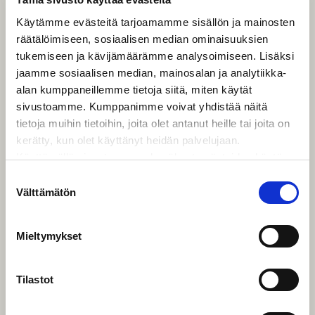
Käytämme evästeitä tarjoamamme sisällön ja mainosten
räätälöimiseen, sosiaalisen median ominaisuuksien
tukemiseen ja kävijämäärämme analysoimiseen. Lisäksi
jaamme sosiaalisen median, mainosalan ja analytiikka-
alan kumppaneillemme tietoja siitä, miten käytät
Päättäkää elokuvan kuvakulma ja keskustelkaa siitä,
sivustoamme. Kumppanimme voivat yhdistää näitä
millainen teidän asuinpaikkanne on pohjoismaisessa
perspektiivissä – läheltä katsottuna. Puntaroikaa,
tietoja muihin tietoihin, joita olet antanut heille tai joita on
mitä tarkoittaa kuulua johonkin ja elää ja olla nuori
kerätty, kun olet käyttänyt heidän palvelujaan.
juuri siellä, missä olette. Miettikää, miten voitte
käyttää elokuvan tyylikeinoja osoittaaksenne
Käyttämällä sivustoamme, hyväksyt evästeiden käytön.
henkilökohtaisen suhteenne paikkaan. Lisätehtävänä
voitte kyseenalaistaa pohjoismaisen yhteisön
Suostumuksen
käsitteen… Onko sellaista olemassa?
Välttämätön
valinta
Tyoearkki 2
Mieltymykset
Vaihe 3: Ideasta elokuvaksi
(esituotanto)
Tilastot