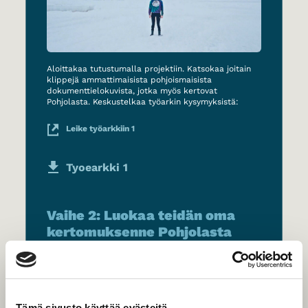
Aloittakaa tutustumalla projektiin. Katsokaa joitain
klippejä ammattimaisista pohjoismaisista
dokumenttielokuvista, jotka myös kertovat
Pohjolasta. Keskustelkaa työarkin kysymyksistä:
Leike työarkkiin 1
Tyoearkki 1
Vaihe 2: Luokaa teidän oma
kertomuksenne Pohjolasta
(idean kehittäminen)
Tämä sivusto käyttää evästeitä