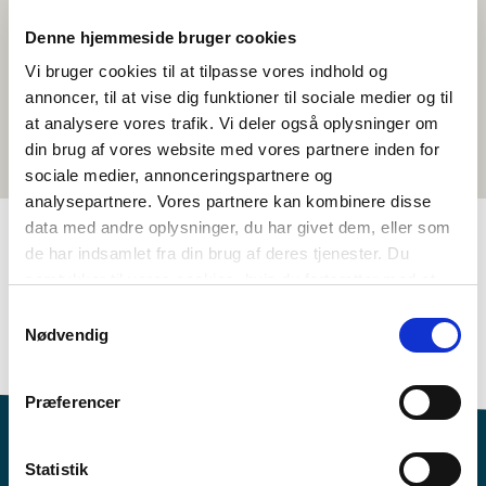
Denne hjemmeside bruger cookies
Vi bruger cookies til at tilpasse vores indhold og
annoncer, til at vise dig funktioner til sociale medier og til
at analysere vores trafik. Vi deler også oplysninger om
din brug af vores website med vores partnere inden for
sociale medier, annonceringspartnere og
analysepartnere. Vores partnere kan kombinere disse
data med andre oplysninger, du har givet dem, eller som
de har indsamlet fra din brug af deres tjenester. Du
TAGS
samtykker til vores cookies, hvis du fortsætter med at
anvende vores hjemmeside.
Samtykkevalg
7.-10. flokkur
Mál
Faktatekst
Nødvendig
Vitan um norðurlendsk mál
<1 frálærutími
Præferencer
Statistik