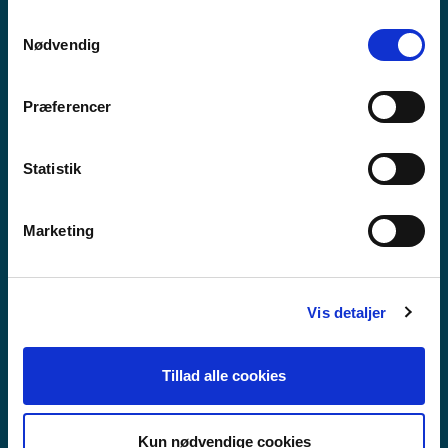
anvende vores hjemmeside.
Samtykkevalg
Nødvendig
Præferencer
Statistik
Marketing
Vis detaljer
MIÐNÁMSÚTBÚGVING
Tillad alle cookies
Kun nødvendige cookies