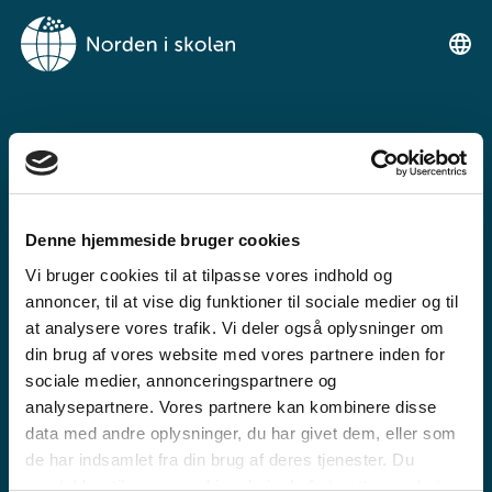
VÆLKOMIN TIL
NORDEN I SKOLEN
Denne hjemmeside bruger cookies
Ein ókeypis frálæruportalur fyri
Vi bruger cookies til at tilpasse vores indhold og
fólkaskúlan og miðnám
annoncer, til at vise dig funktioner til sociale medier og til
at analysere vores trafik. Vi deler også oplysninger om
din brug af vores website med vores partnere inden for
sociale medier, annonceringspartnere og
analysepartnere. Vores partnere kan kombinere disse
data med andre oplysninger, du har givet dem, eller som
de har indsamlet fra din brug af deres tjenester. Du
FÓLKASKÚLI
samtykker til vores cookies, hvis du fortsætter med at