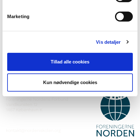
Marketing
Viltu vita meira um Norden i skolen?
Áskrift að fréttabréfinu okkar
Vis detaljer
Fylgið okkur á Facebook
Tillad alle cookies
Fylgið okkur á Instagram
Kun nødvendige cookies
HAFÐU SAMBAND
Foreningerne Nordens Forbund
Vandkunsten 12
1467
København K
kontakt@nordeniskolen.org