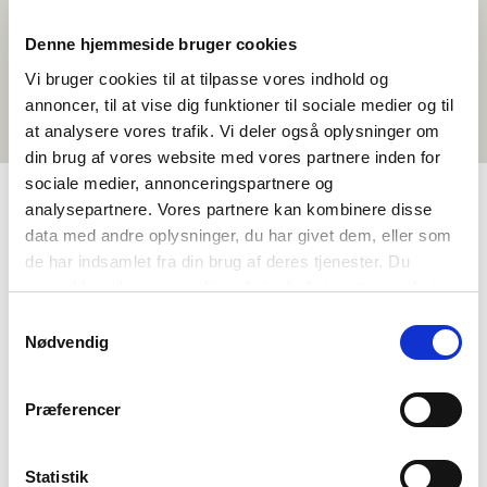
Denne hjemmeside bruger cookies
Vi bruger cookies til at tilpasse vores indhold og
annoncer, til at vise dig funktioner til sociale medier og til
at analysere vores trafik. Vi deler også oplysninger om
din brug af vores website med vores partnere inden for
sociale medier, annonceringspartnere og
analysepartnere. Vores partnere kan kombinere disse
data med andre oplysninger, du har givet dem, eller som
TAGS
de har indsamlet fra din brug af deres tjenester. Du
Framhaldsskólabraut
Tungumál
Samfélagsfræði
samtykker til vores cookies, hvis du fortsætter med at
Náttúruvísindi
Heimildarmyndir
anvende vores hjemmeside.
Samtykkevalg
Norrænt menningarlæsi
Sjálfbærni
Finnska
Nødvendig
1-3 kennslustundir
Præferencer
Statistik